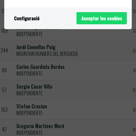
Miquel Alcover Sagrera
191
0
INDEPENDIENTE
Configuració
Acceptar les cookies
Benito Tapia Carreño
169
0
INDEPENDIENTE
Jordi Comellas Puig
244
0
MOUNTAIN RUNNERS DEL BERGUEDÀ
Carlos Guardiola Bordas
89
0
INDEPENDIENTE
Sergio Casar Villa
57
0
INDEPENDIENTE
Stefan Craciun
163
0
INDEPENDIENTE
Gregorio Martínez Moré
42
0
INDEPENDIENTE