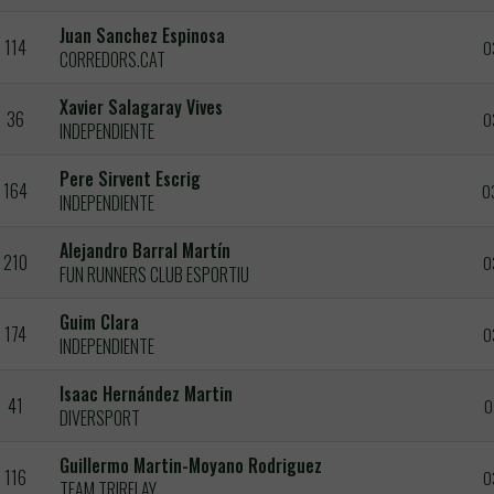
Juan Sanchez Espinosa
114
0
CORREDORS.CAT
Xavier Salagaray Vives
36
0
INDEPENDIENTE
Pere Sirvent Escrig
164
0
INDEPENDIENTE
Alejandro Barral Martín
210
0
FUN RUNNERS CLUB ESPORTIU
Guim Clara
174
0
INDEPENDIENTE
Isaac Hernández Martin
41
0
DIVERSPORT
Guillermo Martin-Moyano Rodriguez
116
0
TEAM TRIRELAY