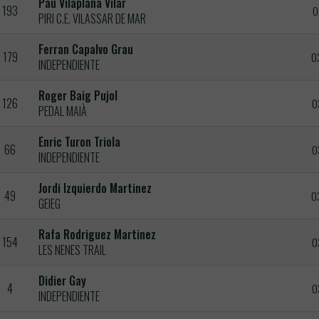
Pau Vilaplana Vilar
193
0
PIRI C.E. VILASSAR DE MAR
Ferran Capalvo Grau
179
0
INDEPENDIENTE
Roger Baig Pujol
126
0
PEDAL MAIÀ
Enric Turon Triola
66
0
INDEPENDIENTE
Jordi Izquierdo Martinez
49
0
GEIEG
Rafa Rodriguez Martinez
154
0
LES NENES TRAIL
Didier Gay
4
0
INDEPENDIENTE