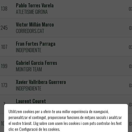
Pablo Torres Varela
138
0
ATLETISME GIRONA
Victor Millán Marco
245
0
CORREDORS.CAT
Fran Fortes Parraga
107
0
INDEPENDIENTE
Gabriel Garcia Ferres
199
0
MONTGRI TEAM
Xavier Vallribera Guerrero
173
0
INDEPENDIENTE
Laurent Couret
7
0
INDEPENDIENTE
Utilitzem cookies per a oferir-te una millor experiència de navegació,
personalitzar el contingut, proporcionar funcions de mitjans socials i analitzar
Iñaki Martinez Pereda
el nostre trànsit. Llig sobre com usem les cookies i com pots controlar-les fent
102
0
INDEPENDIENTE
clic en Configuració de les cookies.