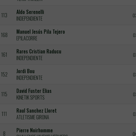
Aldo Serenelli
113
0
INDEPENDIENTE
Manuel Jesús Pila Tejero
168
0
EPILACORRE
Rares Cristian Raducu
161
0
INDEPENDIENTE
Jordi Bou
152
0
INDEPENDIENTE
David Fuster Elias
115
0
KINETIK SPORTS
Raul Sanchez Lloret
111
0
ATLETISME GIRONA
Pierre Noirhomme
8
0