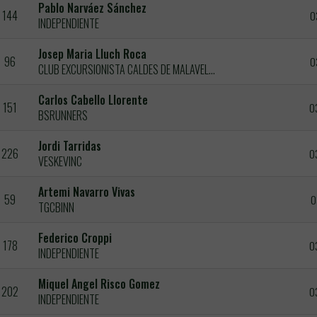
Pablo Narváez Sánchez
144
0
INDEPENDIENTE
Josep Maria Lluch Roca
96
0
CLUB EXCURSIONISTA CALDES DE MALAVELLA
Carlos Cabello Llorente
151
0
BSRUNNERS
Jordi Tarridas
226
0
VESKEVINC
Artemi Navarro Vivas
59
0
TGCBINN
Federico Croppi
178
0
INDEPENDIENTE
Miquel Angel Risco Gomez
202
0
INDEPENDIENTE