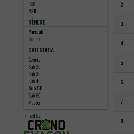
30K
2
42K
GÈNERE
3
Masculí
Femení
4
CATEGORIA
General
5
Sub 20
Sub 30
Sub 40
6
Sub 50
Sub 60
7
Master
Timed by:
8