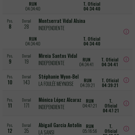
RUN
T. Oficial
04:34:40
04:34:40
Montserrat Vidal Alsina
Pos.
Dorsal
8
28
INDEPENDIENTE
RUN
T. Oficial
04:34:40
04:34:40
Mireia Santos Vidal
Pos.
Dorsal
RUN
T. Oficial
9
19
INDEPENDIENTE
04:34:41
04:34:41
Stéphanie Wyon-Bel
Pos.
Dorsal
RUN
T. Oficial
10
143
LA FOULÉE MEYNOISE
04:39:21
04:39:21
Mónica López Alcaraz
Pos.
Dorsal
RUN
T.
11
171
04:47:21
Oficial
INDEPENDIENTE
04:47:21
Abigail Garcia Antolín
Pos.
Dorsal
RUN
T.
12
35
05:16:56
Oficial
LA SANSI