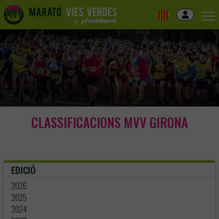
Skip
to
navigation
Skip
to
content
CLASSIFICACIONS MVV GIRONA
EDICIÓ
2026
2025
2024