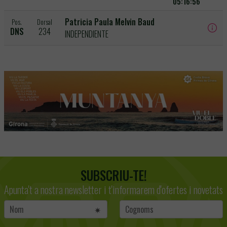
05:16:56
Patricia Paula Melvin Baud
Pos.
Dorsal
DNS
234
INDEPENDIENTE
SUBSCRIU-TE!
Apunta't a nostra newsletter i t'informarem d'ofertes i novetats