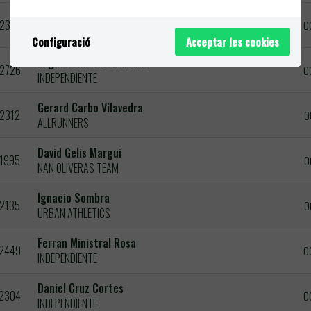
Maxime Colas
2321
0
INDEPENDIENTE
Configuració
Acceptar les cookies
Miguel Suarez Cardenas
2726
0
INDEPENDIENTE
Gerard Carbo Vilavedra
2312
0
ALLRUNNERS
David Gelis Margui
1995
0
NAN OLIVERAS TEAM
Ignacio Sombra
2135
0
URBAN ATHLETICS
Ferran Ministral Rosa
2449
0
INDEPENDIENTE
Daniel Cruz Cortes
2304
0
INDEPENDIENTE