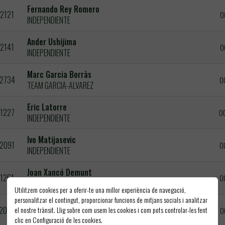
Fernando Rey Romero
2121
0
INDEPENDIENTE
Ander Ushijima
2141
0
INDEPENDIENTE
Marc Garcia Borràs
2734
0
TEAM GARCIA-ALVAREZ
Eric Latorre
1227
0
INDEPENDIENTE
Ivo Matijasevic
2091
0
INDEPENDIENTE
Joan Xancó Demunt
1261
0
INDEPENDIENTE
Utilitzem cookies per a oferir-te una millor experiència de navegació,
personalitzar el contingut, proporcionar funcions de mitjans socials i analitzar
Brian Flores Gonzalez
el nostre trànsit. Llig sobre com usem les cookies i com pots controlar-les fent
2046
0
INDEPENDIENTE
clic en Configuració de les cookies.