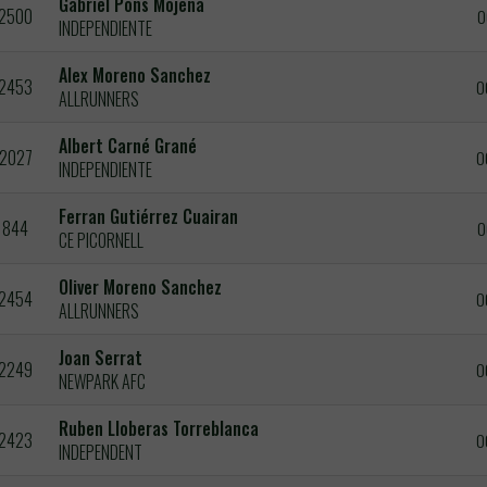
Gabriel Pons Mojena
2500
0
INDEPENDIENTE
Alex Moreno Sanchez
2453
0
ALLRUNNERS
Albert Carné Grané
2027
0
INDEPENDIENTE
Ferran Gutiérrez Cuairan
844
0
CE PICORNELL
Oliver Moreno Sanchez
2454
0
ALLRUNNERS
Joan Serrat
2249
0
NEWPARK AFC
Ruben Lloberas Torreblanca
2423
0
INDEPENDENT