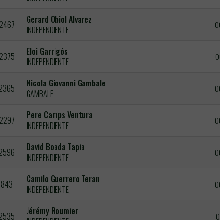
Gerard Obiol Alvarez
2467
0
INDEPENDIENTE
Eloi Garrigós
2375
0
INDEPENDIENTE
Nicola Giovanni Gambale
2365
0
GAMBALE
Pere Camps Ventura
2297
0
INDEPENDIENTE
David Boada Tapia
2596
0
INDEPENDIENTE
Camilo Guerrero Teran
843
0
INDEPENDIENTE
Jérémy Roumier
2535
0