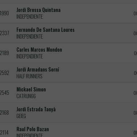
Jordi Brossa Quintana
1990
0
INDEPENDIENTE
Fernando De Santana Loures
2337
0
INDEPENDIENTE
Carles Marcos Mondon
2189
0
INDEPENDIENTE
Jordi Armadans Sorní
2592
0
HALF RUNNERS
Mickael Simon
2545
0
CATRUN66
Jordi Estrada Tanyà
2168
0
GEIEG
Raul Polo Bazan
2114
0
INDEPENDIENTE