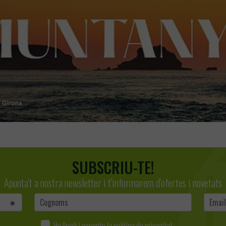
SUBSCRIU-TE!
Apunta't a nostra newsletter i t'informarem d'ofertes i novetats
He llegit i accepto la
política de privacitat