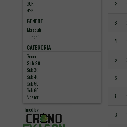
30K
2
42K
GÈNERE
3
Masculí
Femení
4
CATEGORIA
General
5
Sub 20
Sub 30
Sub 40
6
Sub 50
Sub 60
7
Master
Timed by:
8