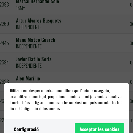
Marcal Hernando Sole
2393
0
1KM+
Artur Alvarez Busquets
2269
0
INDEPENDIENTE
Manu Mateo Guarch
2445
0
INDEPENDIENTE
Javier Batlle Soria
2594
0
INDEPENDIENTE
Alen Marí Iio
2623
0
INDEPENDIENTE
Utilitzem cookies per a oferir-te una millor experiència de navegació,
personalitzar el contingut, proporcionar funcions de mitjans socials i analitzar
Teo Spagnoletti
2694
0
el nostre trànsit. Llig sobre com usem les cookies i com pots controlar-les fent
INDEPENDIENTE
clic en Configuració de les cookies.
Biel Tanyà Bau
2250
0
INDEPENDIENTE
Configuració
Acceptar les cookies