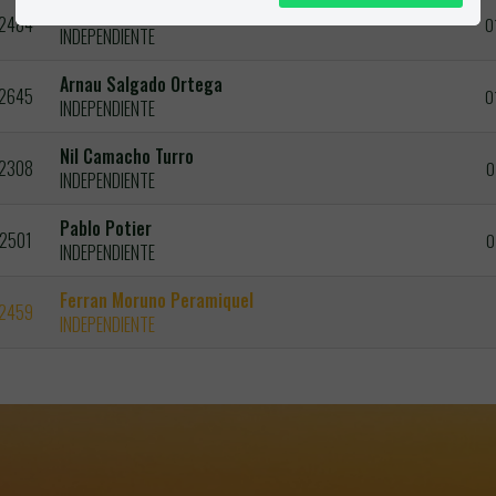
Marcos Palomo Flores
2484
0
INDEPENDIENTE
Arnau Salgado Ortega
2645
0
INDEPENDIENTE
Nil Camacho Turro
2308
0
INDEPENDIENTE
Pablo Potier
2501
0
INDEPENDIENTE
Ferran Moruno Peramiquel
2459
INDEPENDIENTE