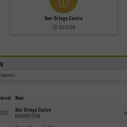
Iker Ortega Castro
00:37:04
AR
orsal
Nom
Iker Ortega Castro
2472
0
ENSDIVERTEAM