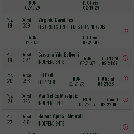
RUN
T. Oficial
02:19:29
02:19:29
Virginie Cavailhes
Pos.
Dorsal
18
339
LES GROLES TROTTEURS DU MINERVOIS
RUN
T. Oficial
02:20:08
02:20:08
Cristina Vila Bellvehí
Pos.
Dorsal
RUN
T. Oficial
19
327
INDEPENDIENTE
02:21:07
02:21:07
Lili Fedi
Pos.
Dorsal
RUN
T. Oficial
20
356
ECLA ALBI
02:21:28
02:21:28
Mar Sellés Miralpeix
Pos.
Dorsal
RUN
T. Oficial
21
326
INDEPENDIENTE
02:22:06
02:22:06
Helena Ojeda I Almirall
Pos.
Dorsal
22
431
INDEPENDIENTE