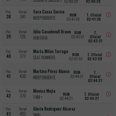
COURIR A SAUSSET
02:40:28
02:40:28
Sara Casas Garcia
Pos.
Dorsal
RUN
T. Oficial
38
341
INDEPENDIENTE
02:41:38
02:41:38
Júlia Casadevall Braun
Pos.
Dorsal
RUN
T.
39
126
02:42:31
Oficial
RUNTAFIA
02:42:31
Marta Milan Tarrago
Pos.
Dorsal
RUN
T. Oficial
40
377
SEAT RUNNERS
02:42:59
02:42:59
Martina Pérez Alonso
Pos.
Dorsal
RUN
T.
41
436
02:44:21
Oficial
INDEPENDIENTE
02:44:21
Monica Mejia
Pos.
Dorsal
RUN
T. Oficial
42
370
1 KM +
02:44:21
02:44:21
Gloria Rodriguez Alcaraz
Pos.
Dorsal
43
402
1KM+