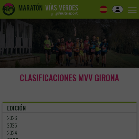
Skip
to
navigation
Skip
to
content
CLASIFICACIONES MVV GIRONA
EDICIÓN
2026
2025
2024