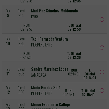
02:12:35
02:12:35
Mari Paz Sánchez Maldonado
Pos.
Dorsal
9
255
L'AIRE
RUN
T. Oficial
02:12:59
02:12:59
Txell Parareda Ventura
Pos.
Dorsal
10
325
INDEPENDIENTE
RUN
T. Oficial
02:13:36
02:13:36
Sandra Martínez López
Pos.
Dorsal
RUN
T.
11
303
02:14:31
Oficial
JAMADASA
02:14:31
Maria Bordas Solé
Pos.
Dorsal
RUN
T. Oficial
12
336
INDEPENDIENTE
02:15:41
02:15:41
Mercè Escalante Callejo
Pos.
Dorsal