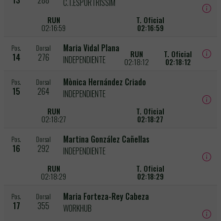
13
288
C.T.ESPORTRÍSSIM
RUN
T. Oficial
02:16:59
02:16:59
Maria Vidal Plana
Pos.
Dorsal
RUN
T. Oficial
14
276
INDEPENDIENTE
02:18:12
02:18:12
Mònica Hernández Criado
Pos.
Dorsal
15
264
INDEPENDIENTE
RUN
T. Oficial
02:18:27
02:18:27
Martina González Cañellas
Pos.
Dorsal
16
292
INDEPENDIENTE
RUN
T. Oficial
02:18:29
02:18:29
Maria Forteza-Rey Cabeza
Pos.
Dorsal
17
355
WORKHUB