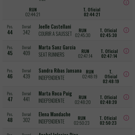
RUN
T. Oficial
02:44:21
02:44:21
Joelle Castellani
Pos.
Dorsal
RUN
T. Oficial
44
342
COURIR A SAUSSET
02:45:30
02:45:30
Marta Sanz Garcia
Pos.
Dorsal
RUN
T. Oficial
45
409
SEAT RUNNERS
02:47:14
02:47:14
Sandra Ribas Jansana
Pos.
Dorsal
RUN
T.
46
439
02:48:19
Oficial
INDEPENDIENTE
02:48:19
Marta Roca Puig
Pos.
Dorsal
RUN
T. Oficial
47
441
INDEPENDIENTE
02:48:20
02:48:20
Elena Mandache
Pos.
Dorsal
RUN
T. Oficial
48
302
INDEPENDIENTE
02:50:23
02:50:23