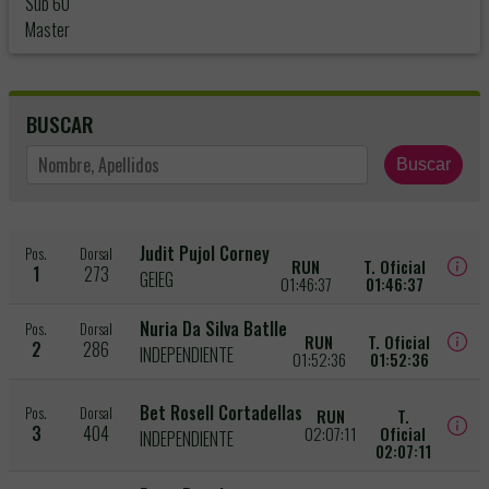
Sub 60
Master
BUSCAR
Buscar
Judit Pujol Corney
Pos.
Dorsal
RUN
T. Oficial
1
273
GEIEG
01:46:37
01:46:37
Nuria Da Silva Batlle
Pos.
Dorsal
RUN
T. Oficial
2
286
INDEPENDIENTE
01:52:36
01:52:36
Bet Rosell Cortadellas
Pos.
Dorsal
RUN
T.
3
404
02:07:11
Oficial
INDEPENDIENTE
02:07:11