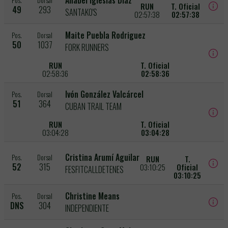
Anabel Iglesias Diaz
Pos.
Dorsal
RUN
T. Oficial
49
293
SANTAKO'S
02:57:38
02:57:38
Maite Puebla Rodriguez
Pos.
Dorsal
50
1037
FORK RUNNERS
RUN
T. Oficial
02:58:36
02:58:36
Ivón González Valcárcel
Pos.
Dorsal
51
364
CUBAN TRAIL TEAM
RUN
T. Oficial
03:04:28
03:04:28
Cristina Arumí Aguilar
Pos.
Dorsal
RUN
T.
52
315
03:10:25
Oficial
FESFITCALLDETENES
03:10:25
Christine Means
Pos.
Dorsal
DNS
304
INDEPENDIENTE