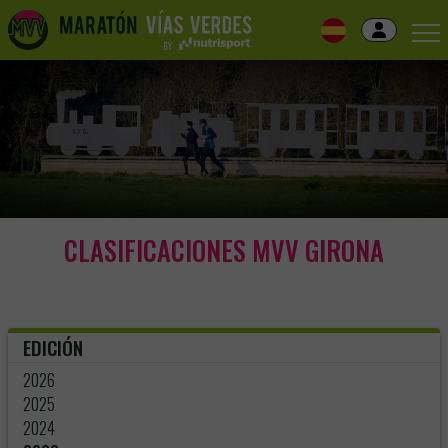
Skip
to
navigation
Skip
to
content
CLASIFICACIONES MVV GIRONA
EDICIÓN
2026
2025
2024