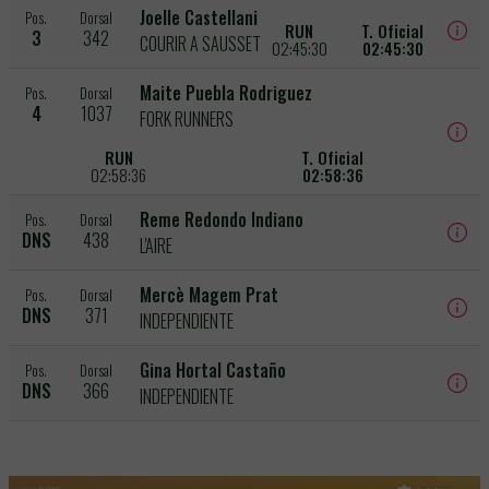
Joelle Castellani
Pos.
Dorsal
RUN
T. Oficial
3
342
COURIR A SAUSSET
02:45:30
02:45:30
Maite Puebla Rodriguez
Pos.
Dorsal
4
1037
FORK RUNNERS
RUN
T. Oficial
02:58:36
02:58:36
Reme Redondo Indiano
Pos.
Dorsal
DNS
438
L'AIRE
Mercè Magem Prat
Pos.
Dorsal
DNS
371
INDEPENDIENTE
Gina Hortal Castaño
Pos.
Dorsal
DNS
366
INDEPENDIENTE