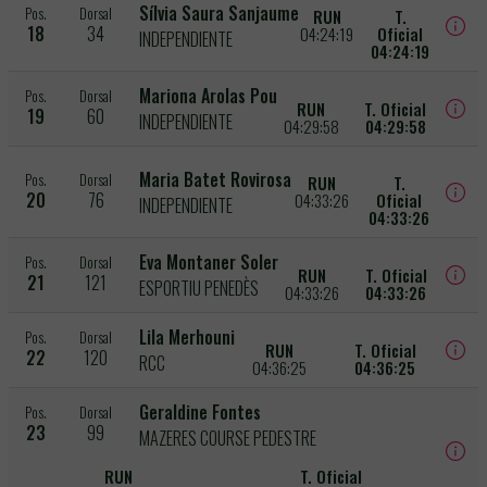
Sílvia Saura Sanjaume
Pos.
Dorsal
RUN
T.
18
34
04:24:19
Oficial
INDEPENDIENTE
04:24:19
Mariona Arolas Pou
Pos.
Dorsal
RUN
T. Oficial
19
60
INDEPENDIENTE
04:29:58
04:29:58
Maria Batet Rovirosa
Pos.
Dorsal
RUN
T.
20
76
04:33:26
Oficial
INDEPENDIENTE
04:33:26
Eva Montaner Soler
Pos.
Dorsal
RUN
T. Oficial
21
121
ESPORTIU PENEDÈS
04:33:26
04:33:26
Lila Merhouni
Pos.
Dorsal
RUN
T. Oficial
22
120
RCC
04:36:25
04:36:25
Geraldine Fontes
Pos.
Dorsal
23
99
MAZERES COURSE PEDESTRE
RUN
T. Oficial