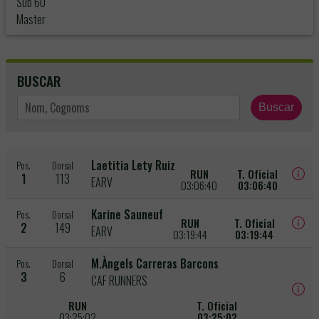
Sub 60
Master
BUSCAR
Buscar
Laetitia Lety Ruiz
Pos.
Dorsal
RUN
T. Oficial
1
113
EARV
03:06:40
03:06:40
Karine Sauneuf
Pos.
Dorsal
RUN
T. Oficial
2
149
EARV
03:19:44
03:19:44
M.Àngels Carreras Barcons
Pos.
Dorsal
3
6
CAF RUNNERS
RUN
T. Oficial
03:25:02
03:25:02