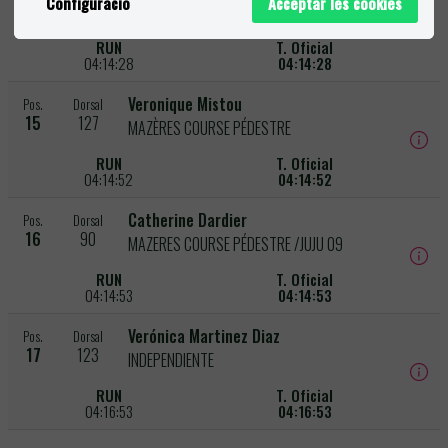
Configuració
Acceptar les cookies
14
122
VÉLES MARATON
RUN
T. Oficial
04:14:28
04:14:28
Veronique Mistou
Pos.
Dorsal
15
127
MAZÈRES COURSE PÉDESTRE
RUN
T. Oficial
04:14:52
04:14:52
Catherine Dardier
Pos.
Dorsal
16
90
MAZERES COURSE PÉDESTRE /JUJU 09
RUN
T. Oficial
04:14:53
04:14:53
Verónica Martinez Diaz
Pos.
Dorsal
17
123
INDEPENDIENTE
RUN
T. Oficial
04:16:53
04:16:53