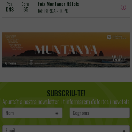
Foix Montaner Ràfols
Pos.
Dorsal
DNS
65
JAB BERGA - TOPO
SUBSCRIU-TE!
Apunta't a nostra newsletter i t'informarem d'ofertes i novetats