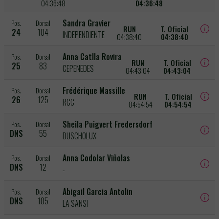
04:36:48
04:36:48
Sandra Gravier
Pos.
Dorsal
RUN
T. Oficial
24
104
INDEPENDIENTE
04:38:40
04:38:40
Anna Catlla Rovira
Pos.
Dorsal
RUN
T. Oficial
25
83
CEPENEDES
04:43:04
04:43:04
Frédérique Massille
Pos.
Dorsal
RUN
T. Oficial
26
125
RCC
04:54:54
04:54:54
Sheila Puigvert Fredersdorf
Pos.
Dorsal
DNS
55
DUSCHOLUX
Anna Codolar Viñolas
Pos.
Dorsal
DNS
12
-
Abigail Garcia Antolin
Pos.
Dorsal
DNS
105
LA SANSI