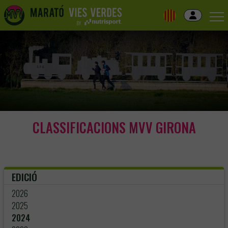
Skip
to
navigation
Skip
to
content
CLASSIFICACIONS MVV GIRONA
EDICIÓ
2026
2025
2024