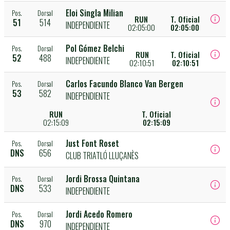
Eloi Singla Milian
Pos.
Dorsal
RUN
T. Oficial
51
514
INDEPENDIENTE
02:05:00
02:05:00
Pol Gómez Belchi
Pos.
Dorsal
RUN
T. Oficial
52
488
INDEPENDIENTE
02:10:51
02:10:51
Carlos Facundo Blanco Van Bergen
Pos.
Dorsal
53
582
INDEPENDIENTE
RUN
T. Oficial
02:15:09
02:15:09
Just Font Roset
Pos.
Dorsal
DNS
656
CLUB TRIATLÓ LLUÇANÈS
Jordi Brossa Quintana
Pos.
Dorsal
DNS
533
INDEPENDIENTE
Jordi Acedo Romero
Pos.
Dorsal
DNS
970
INDEPENDIENTE