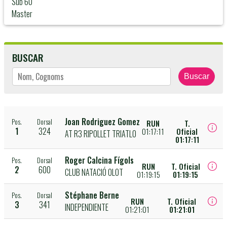
Sub 60
Master
BUSCAR
Buscar
Joan Rodriguez Gomez
Pos.
Dorsal
RUN
T.
1
324
01:17:11
Oficial
AT R3 RIPOLLET TRIATLO
01:17:11
Roger Calcina Fígols
Pos.
Dorsal
RUN
T. Oficial
2
600
CLUB NATACIÓ OLOT
01:19:15
01:19:15
Stéphane Berne
Pos.
Dorsal
RUN
T. Oficial
3
341
INDEPENDIENTE
01:21:01
01:21:01