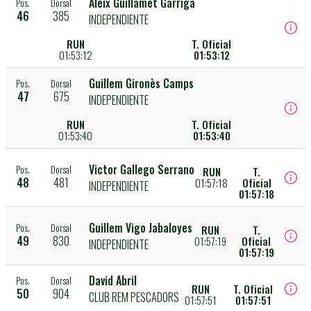
Aleix Guillamet Garriga
Pos.
Dorsal
46
385
INDEPENDIENTE
RUN
T. Oficial
01:53:12
01:53:12
Guillem Gironès Camps
Pos.
Dorsal
47
675
INDEPENDIENTE
RUN
T. Oficial
01:53:40
01:53:40
Victor Gallego Serrano
Pos.
Dorsal
RUN
T.
48
481
01:57:18
Oficial
INDEPENDIENTE
01:57:18
Guillem Vigo Jabaloyes
Pos.
Dorsal
RUN
T.
49
830
01:57:19
Oficial
INDEPENDIENTE
01:57:19
David Abril
Pos.
Dorsal
RUN
T. Oficial
50
904
CLUB REM PESCADORS
01:57:51
01:57:51