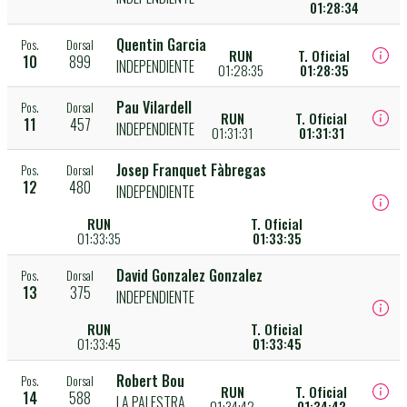
01:28:34
Quentin Garcia
Pos.
Dorsal
RUN
T. Oficial
10
899
INDEPENDIENTE
01:28:35
01:28:35
Pau Vilardell
Pos.
Dorsal
RUN
T. Oficial
11
457
INDEPENDIENTE
01:31:31
01:31:31
Josep Franquet Fàbregas
Pos.
Dorsal
12
480
INDEPENDIENTE
RUN
T. Oficial
01:33:35
01:33:35
David Gonzalez Gonzalez
Pos.
Dorsal
13
375
INDEPENDIENTE
RUN
T. Oficial
01:33:45
01:33:45
Robert Bou
Pos.
Dorsal
RUN
T. Oficial
14
588
LA PALESTRA
01:34:42
01:34:42