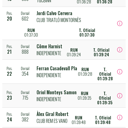
TGCBINN
01:36:28
01:36:28
Jordi Calvo Cervera
Pos.
Dorsal
20
602
CLUB TRIATLÓ MONTORNÈS
RUN
T. Oficial
01:37:30
01:37:30
Côme Harnist
Pos.
Dorsal
RUN
T. Oficial
21
888
INDEPENDIENTE
01:39:24
01:39:24
Ferran Casadevall Pla
Pos.
Dorsal
RUN
T.
22
354
01:39:28
Oficial
INDEPENDIENTE
01:39:28
Oriol Monteys Samon
Pos.
Dorsal
RUN
T.
23
715
01:39:35
Oficial
INDEPENDIENTE
01:39:35
Àlex Giral Robert
Pos.
Dorsal
RUN
T. Oficial
24
382
CLUB REM ES VANO
01:39:48
01:39:48