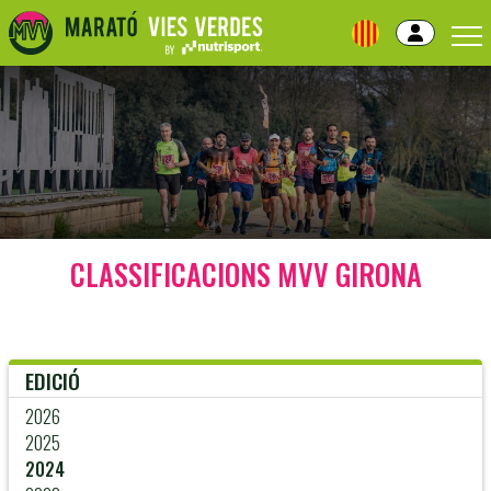
Skip
to
navigation
Skip
to
content
CLASSIFICACIONS MVV GIRONA
EDICIÓ
2026
2025
2024