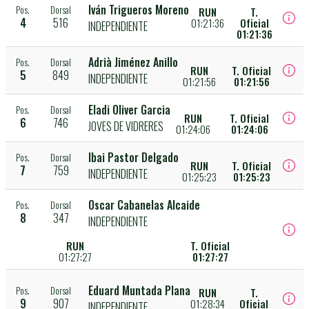
Iván Trigueros Moreno
Pos.
Dorsal
RUN
T.
4
516
01:21:36
Oficial
INDEPENDIENTE
01:21:36
Adrià Jiménez Anillo
Pos.
Dorsal
RUN
T. Oficial
5
849
INDEPENDIENTE
01:21:56
01:21:56
Eladi Oliver Garcia
Pos.
Dorsal
RUN
T. Oficial
6
746
JOVES DE VIDRERES
01:24:06
01:24:06
Ibai Pastor Delgado
Pos.
Dorsal
RUN
T. Oficial
7
759
INDEPENDIENTE
01:25:23
01:25:23
Oscar Cabanelas Alcaide
Pos.
Dorsal
8
347
INDEPENDIENTE
RUN
T. Oficial
01:27:27
01:27:27
Eduard Muntada Plana
Pos.
Dorsal
RUN
T.
9
907
01:28:34
Oficial
INDEPENDIENTE