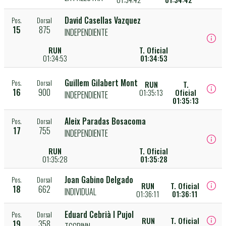
David Casellas Vazquez
Pos.
Dorsal
15
875
INDEPENDIENTE
RUN
T. Oficial
01:34:53
01:34:53
Guillem Gilabert Mont
Pos.
Dorsal
RUN
T.
16
900
01:35:13
Oficial
INDEPENDIENTE
01:35:13
Aleix Paradas Bosacoma
Pos.
Dorsal
17
755
INDEPENDIENTE
RUN
T. Oficial
01:35:28
01:35:28
Joan Gabino Delgado
Pos.
Dorsal
RUN
T. Oficial
18
662
INDIVIDUAL
01:36:11
01:36:11
Eduard Cebrià I Pujol
Pos.
Dorsal
RUN
T. Oficial
19
358