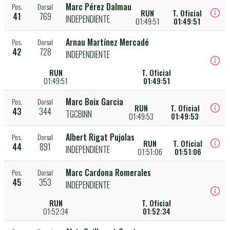
Marc Pérez Dalmau
Pos.
Dorsal
RUN
T. Oficial
41
769
INDEPENDIENTE
01:49:51
01:49:51
Arnau Martínez Mercadé
Pos.
Dorsal
42
728
INDEPENDIENTE
RUN
T. Oficial
01:49:51
01:49:51
Marc Boix Garcia
Pos.
Dorsal
RUN
T. Oficial
43
344
TGCBINN
01:49:53
01:49:53
Albert Rigat Pujolas
Pos.
Dorsal
RUN
T. Oficial
44
891
INDEPENDIENTE
01:51:06
01:51:06
Marc Cardona Romerales
Pos.
Dorsal
45
353
INDEPENDIENTE
RUN
T. Oficial
01:52:34
01:52:34