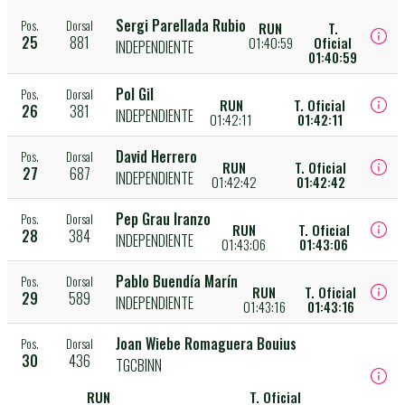
Sergi Parellada Rubio
Pos.
Dorsal
RUN
T.
25
881
01:40:59
Oficial
INDEPENDIENTE
01:40:59
Pol Gil
Pos.
Dorsal
RUN
T. Oficial
26
381
INDEPENDIENTE
01:42:11
01:42:11
David Herrero
Pos.
Dorsal
RUN
T. Oficial
27
687
INDEPENDIENTE
01:42:42
01:42:42
Pep Grau Iranzo
Pos.
Dorsal
RUN
T. Oficial
28
384
INDEPENDIENTE
01:43:06
01:43:06
Pablo Buendía Marín
Pos.
Dorsal
RUN
T. Oficial
29
589
INDEPENDIENTE
01:43:16
01:43:16
Joan Wiebe Romaguera Bouius
Pos.
Dorsal
30
436
TGCBINN
RUN
T. Oficial