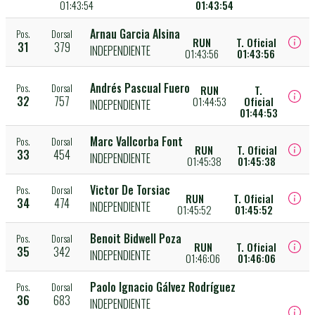
01:43:54
01:43:54
Arnau Garcia Alsina
Pos.
Dorsal
RUN
T. Oficial
31
379
INDEPENDIENTE
01:43:56
01:43:56
Andrés Pascual Fuero
Pos.
Dorsal
RUN
T.
32
757
01:44:53
Oficial
INDEPENDIENTE
01:44:53
Marc Vallcorba Font
Pos.
Dorsal
RUN
T. Oficial
33
454
INDEPENDIENTE
01:45:38
01:45:38
Victor De Torsiac
Pos.
Dorsal
RUN
T. Oficial
34
474
INDEPENDIENTE
01:45:52
01:45:52
Benoit Bidwell Poza
Pos.
Dorsal
RUN
T. Oficial
35
342
INDEPENDIENTE
01:46:06
01:46:06
Paolo Ignacio Gálvez Rodríguez
Pos.
Dorsal
36
683
INDEPENDIENTE