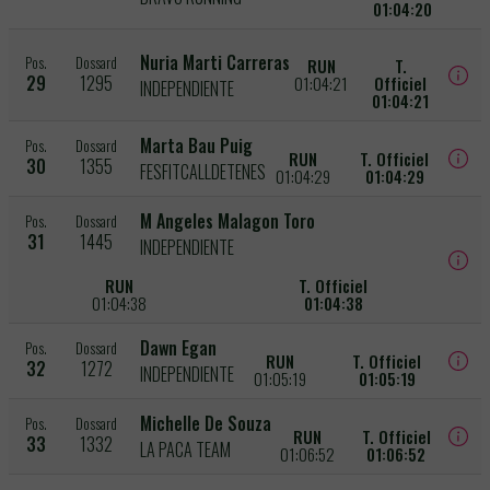
01:04:20
Nuria Marti Carreras
Pos.
Dossard
RUN
T.
29
1295
01:04:21
Officiel
INDEPENDIENTE
01:04:21
Marta Bau Puig
Pos.
Dossard
RUN
T. Officiel
30
1355
FESFITCALLDETENES
01:04:29
01:04:29
M Angeles Malagon Toro
Pos.
Dossard
31
1445
INDEPENDIENTE
RUN
T. Officiel
01:04:38
01:04:38
Dawn Egan
Pos.
Dossard
RUN
T. Officiel
32
1272
INDEPENDIENTE
01:05:19
01:05:19
Michelle De Souza
Pos.
Dossard
RUN
T. Officiel
33
1332
LA PACA TEAM
01:06:52
01:06:52