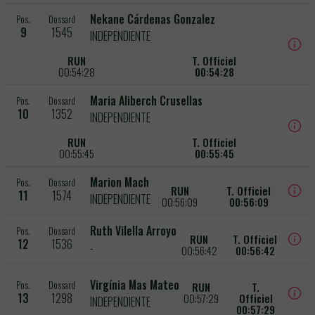
Nekane Cárdenas Gonzalez
Pos.
Dossard
9
1545
INDEPENDIENTE
RUN
T. Officiel
00:54:28
00:54:28
Maria Aliberch Crusellas
Pos.
Dossard
10
1352
INDEPENDIENTE
RUN
T. Officiel
00:55:45
00:55:45
Marion Mach
Pos.
Dossard
RUN
T. Officiel
11
1574
INDEPENDIENTE
00:56:09
00:56:09
Ruth Vilella Arroyo
Pos.
Dossard
RUN
T. Officiel
12
1536
-
00:56:42
00:56:42
Virgínia Mas Mateo
Pos.
Dossard
RUN
T.
13
1298
00:57:29
Officiel
INDEPENDIENTE
00:57:29