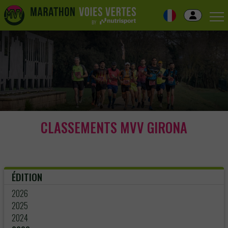
Skip
to
navigation
Skip
to
content
CLASSEMENTS MVV GIRONA
ÉDITION
2026
2025
2024