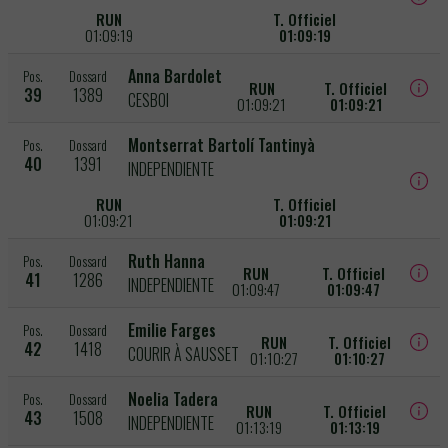
RUN
T. Officiel
01:09:19
01:09:19
Anna Bardolet
Pos.
Dossard
RUN
T. Officiel
39
1389
CESBOI
01:09:21
01:09:21
Montserrat Bartolí Tantinyà
Pos.
Dossard
40
1391
INDEPENDIENTE
RUN
T. Officiel
01:09:21
01:09:21
Ruth Hanna
Pos.
Dossard
RUN
T. Officiel
41
1286
INDEPENDIENTE
01:09:47
01:09:47
Emilie Farges
Pos.
Dossard
RUN
T. Officiel
42
1418
COURIR À SAUSSET
01:10:27
01:10:27
Noelia Tadera
Pos.
Dossard
RUN
T. Officiel
43
1508
INDEPENDIENTE
01:13:19
01:13:19