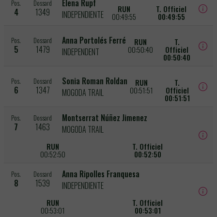
Elena Rupf
Pos.
Dossard
RUN
T. Officiel
4
1349
INDEPENDIENTE
00:49:55
00:49:55
Anna Portolés Ferré
Pos.
Dossard
RUN
T.
5
1479
00:50:40
Officiel
INDEPENDENT
00:50:40
Sonia Roman Roldan
Pos.
Dossard
RUN
T.
6
1347
00:51:51
Officiel
MOGODA TRAIL
00:51:51
Montserrat Núñez Jimenez
Pos.
Dossard
7
1463
MOGODA TRAIL
RUN
T. Officiel
00:52:50
00:52:50
Anna Ripolles Franquesa
Pos.
Dossard
8
1539
INDEPENDIENTE
RUN
T. Officiel
00:53:01
00:53:01