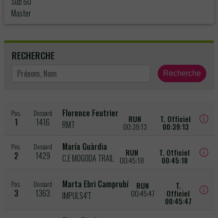
Sub 60
Master
RECHERCHE
Recherche
Florence Feutrier
Pos.
Dossard
RUN
T. Officiel
1
1416
RMT
00:39:13
00:39:13
María Guàrdia
Pos.
Dossard
RUN
T. Officiel
2
1429
C.E MOGODA TRAIL
00:45:18
00:45:18
Marta Ebri Camprubí
Pos.
Dossard
RUN
T.
3
1363
00:45:47
Officiel
IMPULS4'T
00:45:47