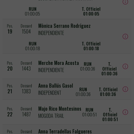
RUN
T. Officiel
01:00:05
01:00:05
Mònica Serrano Rodríguez
Pos.
Dossard
19
1504
INDEPENDIENTE
RUN
T. Officiel
01:00:18
01:00:18
Merche Mora Acosta
Pos.
Dossard
RUN
T.
20
1443
01:00:36
Officiel
INDEPENDIENTE
01:00:36
Anna Ballús Gasol
Pos.
Dossard
RUN
T. Officiel
21
1383
INDEPENDENT
01:00:36
01:00:36
Majo Rico Montesinos
Pos.
Dossard
RUN
T.
22
1487
01:00:51
Officiel
MOGODA TRAIL
01:00:51
Anna Terradellas Falgueres
Pos.
Dossard