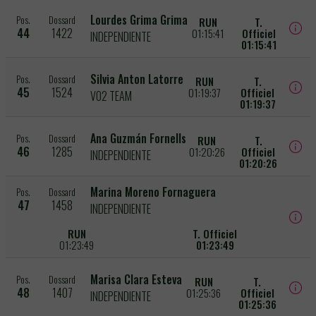
Lourdes Grima Grima
Pos.
Dossard
RUN
T.
44
1422
01:15:41
Officiel
INDEPENDIENTE
01:15:41
Silvia Anton Latorre
Pos.
Dossard
RUN
T.
45
1524
01:19:37
Officiel
VO2 TEAM
01:19:37
Ana Guzmán Fornells
Pos.
Dossard
RUN
T.
46
1285
01:20:26
Officiel
INDEPENDIENTE
01:20:26
Marina Moreno Fornaguera
Pos.
Dossard
47
1458
INDEPENDIENTE
RUN
T. Officiel
01:23:49
01:23:49
Marisa Clara Esteva
Pos.
Dossard
RUN
T.
48
1407
01:25:36
Officiel
INDEPENDIENTE
01:25:36