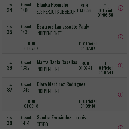
Blanka Pospichal
Pos.
Dossard
RUN
T.
34
1480
01:06:56
Officiel
ELS PERDUTS DE BEGUR
01:06:56
Beatrice Laplassotte Pauly
Pos.
Dossard
35
1439
INDEPENDIENTE
RUN
T. Officiel
01:07:07
01:07:07
Marta Badia Casellas
Pos.
Dossard
RUN
T.
36
1382
01:07:41
Officiel
INDEPENDIENTE
01:07:41
Clara Martínez Rodríguez
Pos.
Dossard
37
1343
INDEPENDIENTE
RUN
T. Officiel
01:09:18
01:09:18
Sandra Fernández Llordés
Pos.
Dossard
38
1414
CESBOI