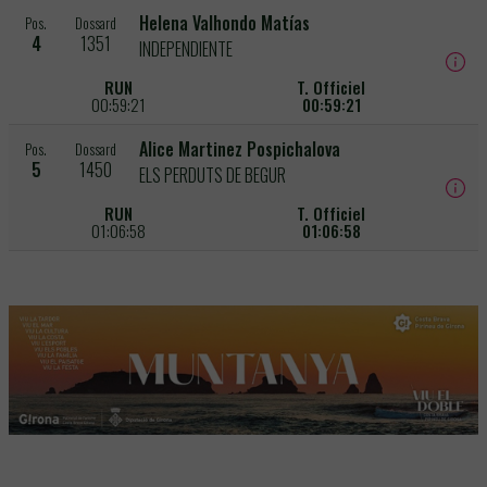
Helena Valhondo Matías
Pos.
Dossard
4
1351
INDEPENDIENTE
RUN
T. Officiel
00:59:21
00:59:21
Alice Martinez Pospichalova
Pos.
Dossard
5
1450
ELS PERDUTS DE BEGUR
RUN
T. Officiel
01:06:58
01:06:58