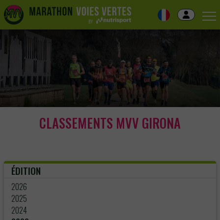
Skip
to
navigation
Skip
to
content
CLASSEMENTS MVV GIRONA
ÉDITION
2026
2025
2024