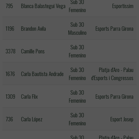
Sub 30
795
Blanca Balastegui Vega
Esportissim
Femenino
Sub 30
1196
Brandon Avila
Esports Parra Girona
Masculino
Sub 30
3378
Camille Pons
Femenino
Sub 30
Platja d'Aro - Palau
1676
Carla Bautista Andrade
Femenino
d'Esports i Congressos
Sub 30
1309
Carla Flix
Esports Parra Girona
Femenino
Sub 30
736
Carla López
Esport Josep
Femenino
Sub 30
Platja d'Aro - Palau