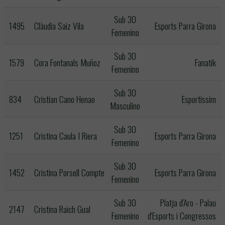
Sub 30
1495
Clàudia Saiz Vila
Esports Parra Girona
Femenino
Sub 30
1579
Cora Fontanals Muñoz
Fanatik
Femenino
Sub 30
834
Cristian Cano Henao
Esportissim
Masculino
Sub 30
1251
Cristina Caula I Riera
Esports Parra Girona
Femenino
Sub 30
1452
Cristina Porsell Compte
Esports Parra Girona
Femenino
Sub 30
Platja d'Aro - Palau
2147
Cristina Raich Gual
Femenino
d'Esports i Congressos