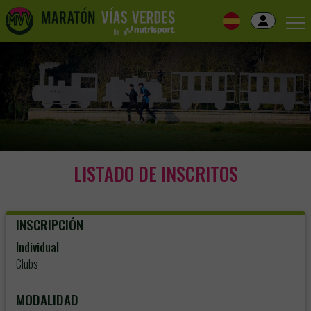
Skip
to
navigation
Skip
to
content
LISTADO DE INSCRITOS
INSCRIPCIÓN
Individual
Clubs
MODALIDAD