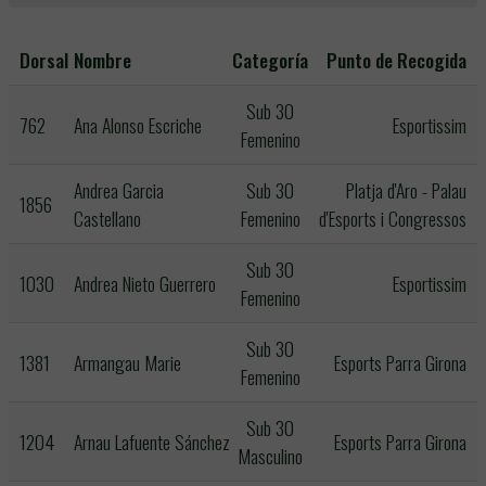
Dorsal
Nombre
Categoría
Punto de Recogida
Sub 30
762
Ana Alonso Escriche
Esportissim
Femenino
Andrea Garcia
Sub 30
Platja d'Aro - Palau
1856
Castellano
Femenino
d'Esports i Congressos
Sub 30
1030
Andrea Nieto Guerrero
Esportissim
Femenino
Sub 30
1381
Armangau Marie
Esports Parra Girona
Femenino
Sub 30
1204
Arnau Lafuente Sánchez
Esports Parra Girona
Masculino