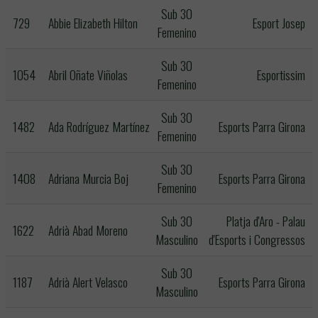
Sub 30
729
Abbie Elizabeth Hilton
Esport Josep
Femenino
Sub 30
1054
Abril Oñate Viñolas
Esportissim
Femenino
Sub 30
1482
Ada Rodríguez Martínez
Esports Parra Girona
Femenino
Sub 30
1408
Adriana Murcia Boj
Esports Parra Girona
Femenino
Sub 30
Platja d'Aro - Palau
1622
Adrià Abad Moreno
Masculino
d'Esports i Congressos
Sub 30
1187
Adrià Alert Velasco
Esports Parra Girona
Masculino