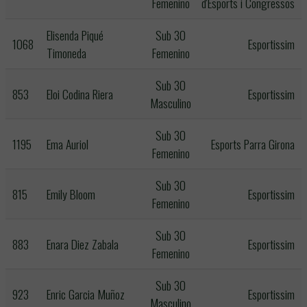
Femenino
d'Esports i Congressos
Elisenda Piqué
Sub 30
1068
Esportissim
Timoneda
Femenino
Sub 30
853
Eloi Codina Riera
Esportissim
Masculino
Sub 30
1195
Ema Auriol
Esports Parra Girona
Femenino
Sub 30
815
Emily Bloom
Esportissim
Femenino
Sub 30
883
Enara Diez Zabala
Esportissim
Femenino
Sub 30
923
Enric Garcia Muñoz
Esportissim
Masculino