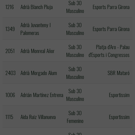
Sub 30
1216
Adrià Blanch Pluja
Esports Parra Girona
Masculino
Adrià Juvanteny I
Sub 30
1349
Esports Parra Girona
Palomeras
Masculino
Sub 30
Platja d'Aro - Palau
2051
Adrià Monreal Añor
Masculino
d'Esports i Congressos
Sub 30
2403
Adrià Morgado Alum
SBR Mataró
Masculino
Sub 30
1006
Adrián Martínez Entrena
Esportissim
Masculino
Sub 30
1115
Aida Ruiz Villanueva
Esportissim
Femenino
Sub 30