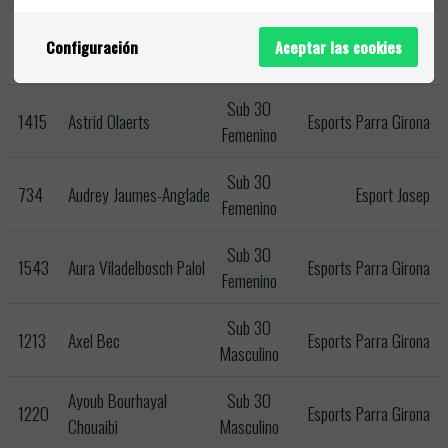
Artur Ramírez
Sub 30
1082
Esportissim
Configuración
Aceptar las cookies
Danckaerts
Masculino
Sub 30
1415
Astrid Olaerts
Esports Parra Girona
Femenino
Sub 30
734
Audrey Jaumes-Anglade
Esport Josep
Femenino
Sub 30
1543
Aura Viladelbosch Palol
Esports Parra Girona
Femenino
Sub 30
1213
Axel Bec
Esports Parra Girona
Masculino
Ayoub Bourhayal
Sub 30
1220
Esports Parra Girona
Chouaibi
Masculino