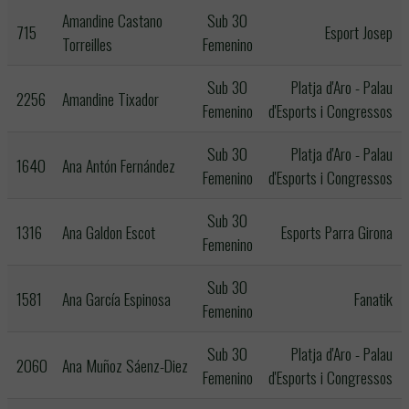
Amandine Castano
Sub 30
715
Esport Josep
Torreilles
Femenino
Sub 30
Platja d'Aro - Palau
2256
Amandine Tixador
Femenino
d'Esports i Congressos
Sub 30
Platja d'Aro - Palau
1640
Ana Antón Fernández
Femenino
d'Esports i Congressos
Sub 30
1316
Ana Galdon Escot
Esports Parra Girona
Femenino
Sub 30
1581
Ana García Espinosa
Fanatik
Femenino
Sub 30
Platja d'Aro - Palau
2060
Ana Muñoz Sáenz-Diez
Femenino
d'Esports i Congressos