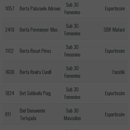
Sub 30
1057
Berta Palazuelo Adrover
Esportissim
Femenino
Sub 30
2419
Berta Permanyer Mas
SBR Mataró
Femenino
Sub 30
1102
Berta Roset Pérez
Esportissim
Femenino
Sub 30
1608
Berta Rovira Cunill
Fanatik
Femenino
Sub 30
1824
Bet Soldevila Puig
Esportissim
Femenino
Biel Benavente
Sub 30
811
Esportissim
Tortajada
Masculino