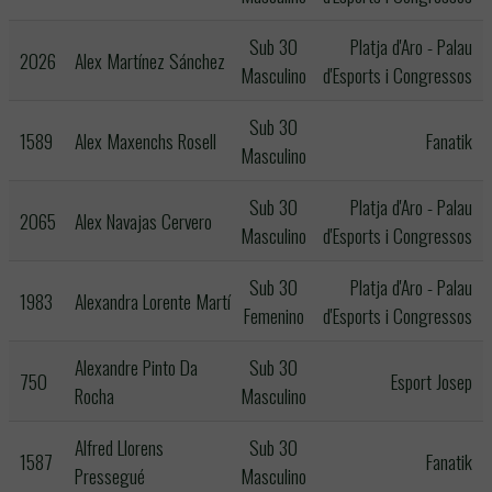
Sub 30
Platja d'Aro - Palau
2026
Alex Martínez Sánchez
Masculino
d'Esports i Congressos
Sub 30
1589
Alex Maxenchs Rosell
Fanatik
Masculino
Sub 30
Platja d'Aro - Palau
2065
Alex Navajas Cervero
Masculino
d'Esports i Congressos
Sub 30
Platja d'Aro - Palau
1983
Alexandra Lorente Martí
Femenino
d'Esports i Congressos
Alexandre Pinto Da
Sub 30
750
Esport Josep
Rocha
Masculino
Alfred Llorens
Sub 30
1587
Fanatik
Pressegué
Masculino