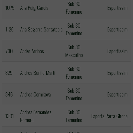
Sub 30
1075
Ana Puig Garcia
Esportissim
Femenino
Sub 30
1126
Ana Segarra Santatecla
Esportissim
Femenino
Sub 30
790
Ander Arribas
Esportissim
Masculino
Sub 30
829
Andrea Burillo Marti
Esportissim
Femenino
Sub 30
846
Andrea Cernikova
Esportissim
Femenino
Andrea Fernandez
Sub 30
1301
Esports Parra Girona
Romero
Femenino