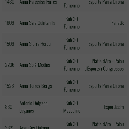
1430
Anna Parcerisa Farres
Esports Parra Girona
Femenino
Sub 30
1609
Anna Sala Quintanilla
Fanatik
Femenino
Sub 30
1509
Anna Sierra Hereu
Esports Parra Girona
Femenino
Sub 30
Platja d'Aro - Palau
2236
Anna Solà Medina
Femenino
d'Esports i Congressos
Sub 30
1528
Anna Torres Berga
Esports Parra Girona
Femenino
Antonio Delgado
Sub 30
880
Esportissim
Lagunes
Masculino
Sub 30
Platja d'Aro - Palau
3321
Aran Cos Dalmau