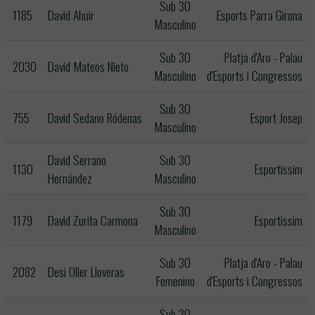
Sub 30
1185
David Ahuir
Esports Parra Girona
Masculino
Sub 30
Platja d'Aro - Palau
2030
David Mateos Nieto
Masculino
d'Esports i Congressos
Sub 30
755
David Sedano Ródenas
Esport Josep
Masculino
David Serrano
Sub 30
1130
Esportissim
Hernández
Masculino
Sub 30
1179
David Zurita Carmona
Esportissim
Masculino
Sub 30
Platja d'Aro - Palau
2082
Desi Oller Lloveras
Femenino
d'Esports i Congressos
Sub 30