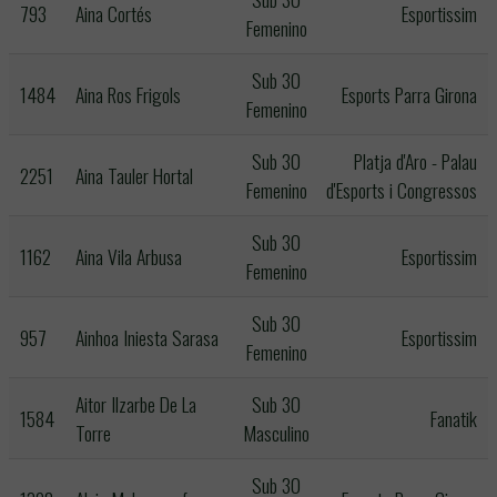
793
Aina Cortés
Esportissim
Femenino
Sub 30
1484
Aina Ros Frigols
Esports Parra Girona
Femenino
Sub 30
Platja d'Aro - Palau
2251
Aina Tauler Hortal
Femenino
d'Esports i Congressos
Sub 30
1162
Aina Vila Arbusa
Esportissim
Femenino
Sub 30
957
Ainhoa Iniesta Sarasa
Esportissim
Femenino
Aitor Ilzarbe De La
Sub 30
1584
Fanatik
Torre
Masculino
Sub 30