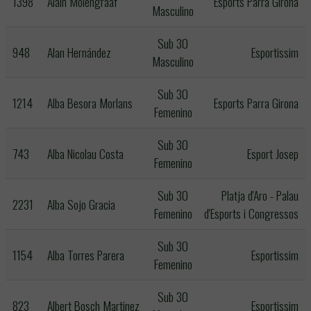
1398
Alain Molengraaf
Esports Parra Girona
Masculino
Sub 30
948
Alan Hernández
Esportissim
Masculino
Sub 30
1214
Alba Besora Morlans
Esports Parra Girona
Femenino
Sub 30
743
Alba Nicolau Costa
Esport Josep
Femenino
Sub 30
Platja d'Aro - Palau
2231
Alba Sojo Gracia
Femenino
d'Esports i Congressos
Sub 30
1154
Alba Torres Parera
Esportissim
Femenino
Sub 30
823
Albert Bosch Martinez
Esportissim