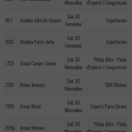
Masculino
d'Esports i Congressos
Sub 30
967
Ariadna Julià De Gispert
Esportissim
Femenino
Sub 30
1061
Ariadna Parés Jorba
Esportissim
Femenino
Sub 30
Platja d'Aro - Palau
1725
Arnau Camps Comas
Masculino
d'Esports i Congressos
Sub 30
2381
Arnau Jimenez
SBR Mataró
Masculino
Sub 30
1388
Arnau Masó
Esports Parra Girona
Masculino
Sub 30
Platja d'Aro - Palau
2056
Arnau Moreno
Masculino
d'Esports i Congressos