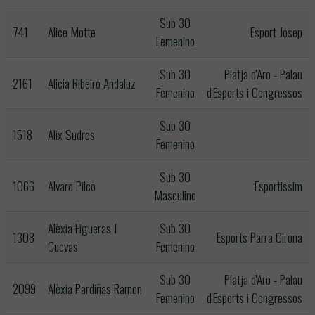
Sub 30
741
Alice Motte
Esport Josep
Femenino
Sub 30
Platja d'Aro - Palau
2161
Alicia Ribeiro Andaluz
Femenino
d'Esports i Congressos
Sub 30
1518
Alix Sudres
Femenino
Sub 30
1066
Alvaro Pilco
Esportissim
Masculino
Alèxia Figueras I
Sub 30
1308
Esports Parra Girona
Cuevas
Femenino
Sub 30
Platja d'Aro - Palau
2099
Alèxia Pardiñas Ramon
Femenino
d'Esports i Congressos