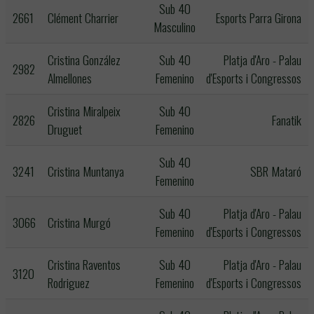
Sub 40
2661
Clément Charrier
Esports Parra Girona
Masculino
Cristina González
Sub 40
Platja d'Aro - Palau
2982
Almellones
Femenino
d'Esports i Congressos
Cristina Miralpeix
Sub 40
2826
Fanatik
Druguet
Femenino
Sub 40
3241
Cristina Muntanya
SBR Mataró
Femenino
Sub 40
Platja d'Aro - Palau
3066
Cristina Murgó
Femenino
d'Esports i Congressos
Cristina Raventos
Sub 40
Platja d'Aro - Palau
3120
Rodriguez
Femenino
d'Esports i Congressos