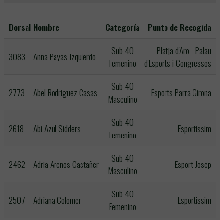
Dorsal
Nombre
Categoría
Punto de Recogida
Sub 40
Platja d'Aro - Palau
3083
Anna Payas Izquierdo
Femenino
d'Esports i Congressos
Sub 40
2773
Abel Rodriguez Casas
Esports Parra Girona
Masculino
Sub 40
2618
Abi Azul Sidders
Esportissim
Femenino
Sub 40
2462
Adria Arenos Castañer
Esport Josep
Masculino
Sub 40
2507
Adriana Colomer
Esportissim
Femenino