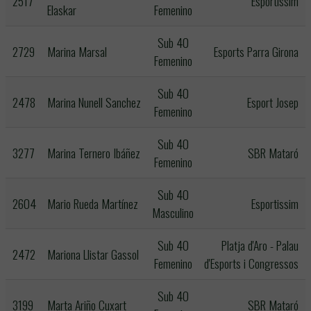
2517
Esportissim
Elaskar
Femenino
Sub 40
2729
Marina Marsal
Esports Parra Girona
Femenino
Sub 40
2478
Marina Nunell Sanchez
Esport Josep
Femenino
Sub 40
3277
Marina Ternero Ibáñez
SBR Mataró
Femenino
Sub 40
2604
Mario Rueda Martínez
Esportissim
Masculino
Sub 40
Platja d'Aro - Palau
2472
Mariona Llistar Gassol
Femenino
d'Esports i Congressos
Sub 40
3199
Marta Ariño Cuxart
SBR Mataró