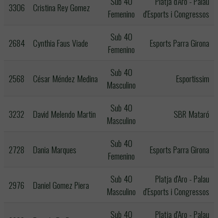
Sub 40
Platja d'Aro - Palau
3306
Cristina Rey Gomez
Femenino
d'Esports i Congressos
Sub 40
2684
Cynthia Faus Viade
Esports Parra Girona
Femenino
Sub 40
2568
César Méndez Medina
Esportissim
Masculino
Sub 40
3232
David Melendo Martin
SBR Mataró
Masculino
Sub 40
2728
Dania Marques
Esports Parra Girona
Femenino
Sub 40
Platja d'Aro - Palau
2976
Daniel Gomez Piera
Masculino
d'Esports i Congressos
Sub 40
Platja d'Aro - Palau