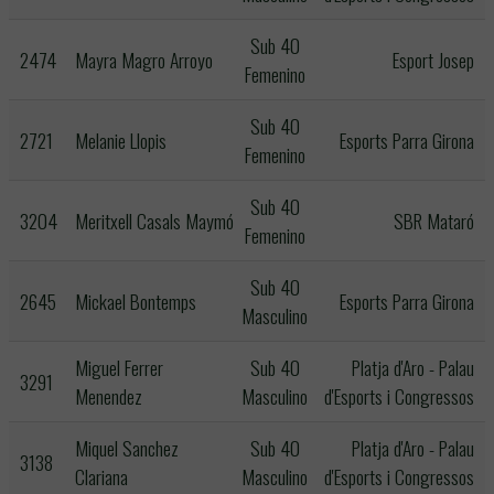
Sub 40
2474
Mayra Magro Arroyo
Esport Josep
Femenino
Sub 40
2721
Melanie Llopis
Esports Parra Girona
Femenino
Sub 40
3204
Meritxell Casals Maymó
SBR Mataró
Femenino
Sub 40
2645
Mickael Bontemps
Esports Parra Girona
Masculino
Miguel Ferrer
Sub 40
Platja d'Aro - Palau
3291
Menendez
Masculino
d'Esports i Congressos
Miquel Sanchez
Sub 40
Platja d'Aro - Palau
3138
Clariana
Masculino
d'Esports i Congressos