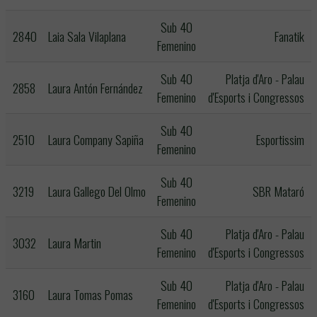
Sub 40
2840
Laia Sala Vilaplana
Fanatik
Femenino
Sub 40
Platja d'Aro - Palau
2858
Laura Antón Fernández
Femenino
d'Esports i Congressos
Sub 40
2510
Laura Company Sapiña
Esportissim
Femenino
Sub 40
3219
Laura Gallego Del Olmo
SBR Mataró
Femenino
Sub 40
Platja d'Aro - Palau
3032
Laura Martin
Femenino
d'Esports i Congressos
Sub 40
Platja d'Aro - Palau
3160
Laura Tomas Pomas
Femenino
d'Esports i Congressos