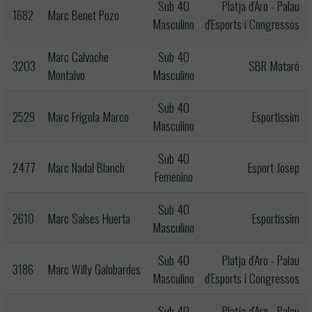
Sub 40
Platja d'Aro - Palau
1682
Marc Benet Pozo
Masculino
d'Esports i Congressos
Marc Calvache
Sub 40
3203
SBR Mataró
Montalvo
Masculino
Sub 40
2529
Marc Frigola Marco
Esportissim
Masculino
Sub 40
2477
Marc Nadal Blanch
Esport Josep
Femenino
Sub 40
2610
Marc Salses Huerta
Esportissim
Masculino
Sub 40
Platja d'Aro - Palau
3186
Marc Willy Galobardes
Masculino
d'Esports i Congressos
Sub 40
Platja d'Aro - Palau