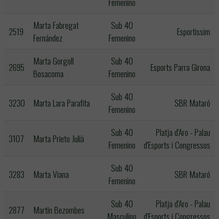
Femenino
Marta Fabregat
Sub 40
2519
Esportissim
Fernández
Femenino
Marta Gorgoll
Sub 40
2695
Esports Parra Girona
Bosacoma
Femenino
Sub 40
3230
Marta Lara Parafita
SBR Mataró
Femenino
Sub 40
Platja d'Aro - Palau
3107
Marta Prieto Julià
Femenino
d'Esports i Congressos
Sub 40
3283
Marta Viana
SBR Mataró
Femenino
Sub 40
Platja d'Aro - Palau
2877
Martin Bezombes
Masculino
d'Esports i Congressos