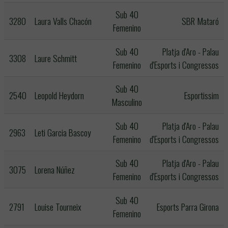
Sub 40
3280
Laura Valls Chacón
SBR Mataró
Femenino
Sub 40
Platja d'Aro - Palau
3308
Laure Schmitt
Femenino
d'Esports i Congressos
Sub 40
2540
Leopold Heydorn
Esportissim
Masculino
Sub 40
Platja d'Aro - Palau
2963
Leti Garcia Bascoy
Femenino
d'Esports i Congressos
Sub 40
Platja d'Aro - Palau
3075
Lorena Núñez
Femenino
d'Esports i Congressos
Sub 40
2791
Louise Tourneix
Esports Parra Girona
Femenino