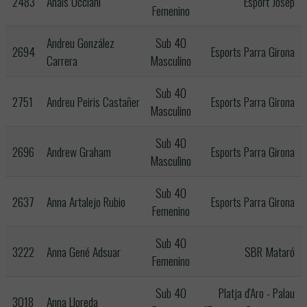
2483
Anais Ucciani
Esport Josep
Femenino
Andreu González
Sub 40
2694
Esports Parra Girona
Carrera
Masculino
Sub 40
2751
Andreu Peiris Castañer
Esports Parra Girona
Masculino
Sub 40
2696
Andrew Graham
Esports Parra Girona
Masculino
Sub 40
2637
Anna Artalejo Rubio
Esports Parra Girona
Femenino
Sub 40
3222
Anna Gené Adsuar
SBR Mataró
Femenino
Sub 40
Platja d'Aro - Palau
3018
Anna Lloreda