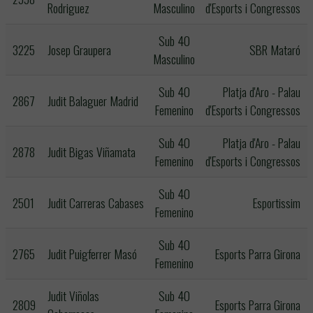
Rodriguez
Masculino
d'Esports i Congressos
Sub 40
3225
Josep Graupera
SBR Mataró
Masculino
Sub 40
Platja d'Aro - Palau
2867
Judit Balaguer Madrid
Femenino
d'Esports i Congressos
Sub 40
Platja d'Aro - Palau
2878
Judit Bigas Viñamata
Femenino
d'Esports i Congressos
Sub 40
2501
Judit Carreras Cabases
Esportissim
Femenino
Sub 40
2765
Judit Puigferrer Masó
Esports Parra Girona
Femenino
Judit Viñolas
Sub 40
2809
Esports Parra Girona