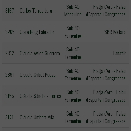
Sub 40
Platja d'Aro - Palau
3167
Carlos Torres Lara
Masculino
d'Esports i Congressos
Sub 40
3265
Clara Roig Labrador
SBR Mataró
Femenino
Sub 40
2812
Claudia Aviles Guerrero
Fanatik
Femenino
Sub 40
Platja d'Aro - Palau
2891
Claudia Cabot Pueyo
Femenino
d'Esports i Congressos
Sub 40
Platja d'Aro - Palau
3155
Clàudia Sánchez Torres
Femenino
d'Esports i Congressos
Sub 40
Platja d'Aro - Palau
3171
Clàudia Umbert Vilà
Femenino
d'Esports i Congressos