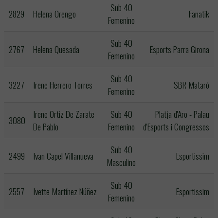
Sub 40
2829
Helena Orengo
Fanatik
Femenino
Sub 40
2767
Helena Quesada
Esports Parra Girona
Femenino
Sub 40
3227
Irene Herrero Torres
SBR Mataró
Femenino
Irene Ortiz De Zarate
Sub 40
Platja d'Aro - Palau
3080
De Pablo
Femenino
d'Esports i Congressos
Sub 40
2499
Ivan Capel Villanueva
Esportissim
Masculino
Sub 40
2557
Ivette Martínez Núñez
Esportissim
Femenino