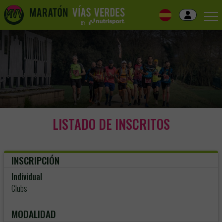
Skip
to
navigation
Skip
to
content
LISTADO DE INSCRITOS
INSCRIPCIÓN
Individual
Clubs
MODALIDAD