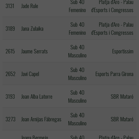
Sub 40
Platja d'Aro - Palau
3131
Jade Rule
Femenino
d'Esports i Congressos
Sub 40
Platja d'Aro - Palau
3189
Jana Zulaika
Femenino
d'Esports i Congressos
Sub 40
2615
Jaume Serrats
Esportissim
Masculino
Sub 40
2652
Javi Capel
Esports Parra Girona
Masculino
Sub 40
3193
Joan Alba Latorre
SBR Mataró
Masculino
Sub 40
3273
Joan Arnijas Fàbregas
SBR Mataró
Masculino
Joana Bermejo
Sub 40
Platja d'Aro - Palau