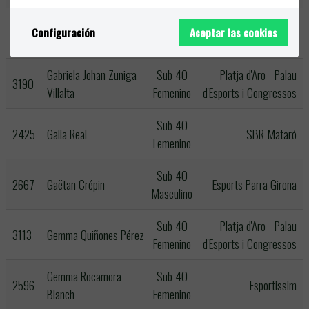
Sub 40
Platja d'Aro - Palau
3115
Gisela Riba Ochoa
Configuración
Aceptar las cookies
Femenino
d'Esports i Congressos
Gabriela Johan Zuniga
Sub 40
Platja d'Aro - Palau
3190
Villalta
Femenino
d'Esports i Congressos
Sub 40
2425
Galia Real
SBR Mataró
Femenino
Sub 40
2667
Gaëtan Crépin
Esports Parra Girona
Masculino
Sub 40
Platja d'Aro - Palau
3113
Gemma Quiñones Pérez
Femenino
d'Esports i Congressos
Gemma Rocamora
Sub 40
2596
Esportissim
Blanch
Femenino