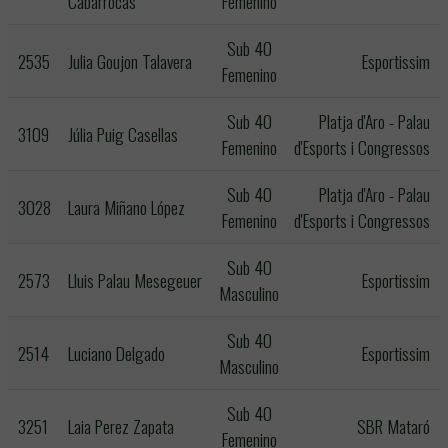
Cabarrocas
Femenino
Sub 40
2535
Julia Goujon Talavera
Esportissim
Femenino
Sub 40
Platja d'Aro - Palau
3109
Júlia Puig Casellas
Femenino
d'Esports i Congressos
Sub 40
Platja d'Aro - Palau
3028
Laura Miñano López
Femenino
d'Esports i Congressos
Sub 40
2573
Lluis Palau Mesegeuer
Esportissim
Masculino
Sub 40
2514
Luciano Delgado
Esportissim
Masculino
Sub 40
3251
Laia Perez Zapata
SBR Mataró
Femenino