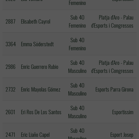
Femenino
Sub 40
Platja d'Aro - Palau
2887
Elisabeth Cayrol
Femenino
d'Esports i Congressos
Sub 40
3364
Emma Söderstedt
Femenino
Sub 40
Platja d'Aro - Palau
2986
Enric Guerrero Rubio
Masculino
d'Esports i Congressos
Sub 40
2732
Enric Mayolas Gómez
Esports Parra Girona
Masculino
Sub 40
2601
Eri Ros De Los Santos
Esportissim
Masculino
Sub 40
2471
Eric Liaño Capel
Esport Josep
Masculino