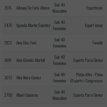
Sub 40
2515
Adriano De Faria Afonso
Esportissim
Masculino
Sub 40
2475
Agueda Martin Sanchez
Esport Josep
Femenino
Sub 40
2822
Aina Díaz Font
Fanatik
Femenino
Sub 40
2691
Aina Gironès Martell
Esports Parra Girona
Femenino
Sub 40
Platja d'Aro - Palau
3072
Alba Neira Gomez
Femenino
d'Esports i Congressos
Sub 40
2700
Albert Guixeras
Esports Parra Girona
Masculino