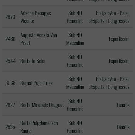
Ariadna Benages
Sub 40
Platja d'Aro - Palau
2873
Vicente
Femenino
d'Esports i Congressos
Augusto Acosta Van
Sub 40
2486
Esportissim
Praet
Masculino
Sub 40
2544
Berta Jo Soler
Esportissim
Femenino
Sub 40
Platja d'Aro - Palau
3068
Bernat Pujol Trias
Masculino
d'Esports i Congressos
Sub 40
2827
Berta Miralpeix Druguet
Fanatik
Femenino
Berta Puigdomènech
Sub 40
2835
Fanatik
Raurell
Femenino