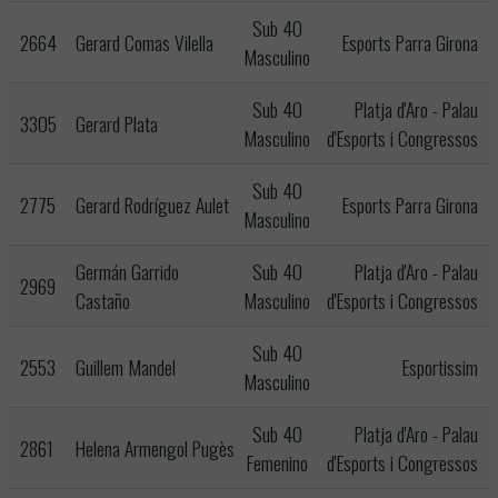
Sub 40
2664
Gerard Comas Vilella
Esports Parra Girona
Masculino
Sub 40
Platja d'Aro - Palau
3305
Gerard Plata
Masculino
d'Esports i Congressos
Sub 40
2775
Gerard Rodríguez Aulet
Esports Parra Girona
Masculino
Germán Garrido
Sub 40
Platja d'Aro - Palau
2969
Castaño
Masculino
d'Esports i Congressos
Sub 40
2553
Guillem Mandel
Esportissim
Masculino
Sub 40
Platja d'Aro - Palau
2861
Helena Armengol Pugès
Femenino
d'Esports i Congressos