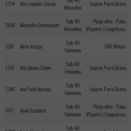
2724
Alex Lupiañez Garcia
Esports Parra Girona
Masculino
Sub 40
Platja d'Aro - Palau
2930
Alexandre Deceunynck
Masculino
d'Esports i Congressos
Sub 40
3281
Alicia Vargas
SBR Mataró
Femenino
Sub 40
2701
Ana Gómez Colom
Esports Parra Girona
Femenino
Sub 40
2740
Ana Paula Narvaez
Esports Parra Girona
Femenino
Sub 40
Platja d'Aro - Palau
1817
Anais Escudero
Femenino
d'Esports i Congressos
Sub 40