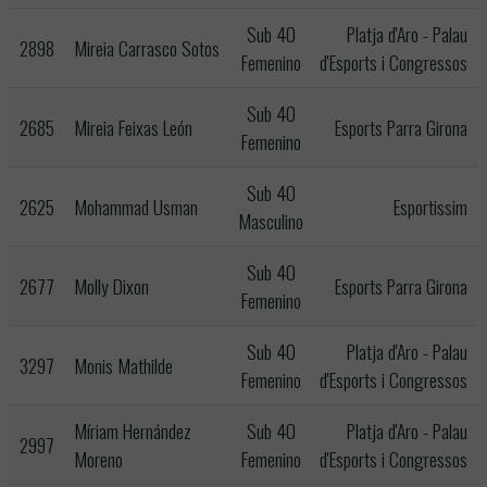
Sub 40
Platja d'Aro - Palau
2898
Mireia Carrasco Sotos
Femenino
d'Esports i Congressos
Sub 40
2685
Mireia Feixas León
Esports Parra Girona
Femenino
Sub 40
2625
Mohammad Usman
Esportissim
Masculino
Sub 40
2677
Molly Dixon
Esports Parra Girona
Femenino
Sub 40
Platja d'Aro - Palau
3297
Monis Mathilde
Femenino
d'Esports i Congressos
Míriam Hernández
Sub 40
Platja d'Aro - Palau
2997
Moreno
Femenino
d'Esports i Congressos