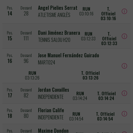
Angel Pielies Serrat
Pos.
Dossard
RUN
T.
14
28
03:10:16
Officiel
ATLETISME ANGLÈS
03:10:16
Dani Jiménez Branera
Pos.
Dossard
RUN
T.
15
111
03:12:33
Officiel
TENNIS SALOU H20
03:12:33
Jose Manuel Fernández Guirado
Pos.
Dossard
16
96
MARTO24
RUN
T. Officiel
03:13:26
03:13:26
Jordan Cavailles
Pos.
Dossard
RUN
T. Officiel
17
82
INDEPENDIENTE
03:14:24
03:14:24
Florian Calife
Pos.
Dossard
RUN
T. Officiel
18
80
INDEPENDIENTE
03:14:54
03:14:54
Maxime Dondon
Pos.
Dossard