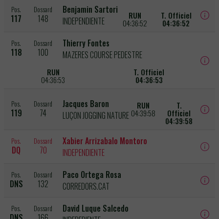
Benjamin Sartori
Pos.
Dossard
RUN
T. Officiel
117
148
INDEPENDIENTE
04:36:52
04:36:52
Thierry Fontes
Pos.
Dossard
118
100
MAZERES COURSE PEDESTRE
RUN
T. Officiel
04:36:53
04:36:53
Jacques Baron
Pos.
Dossard
RUN
T.
119
74
04:39:58
Officiel
LUÇON JOGGING NATURE
04:39:58
Xabier Arrizabalo Montoro
Pos.
Dossard
DQ
70
INDEPENDIENTE
Paco Ortega Rosa
Pos.
Dossard
DNS
132
CORREDORS.CAT
David Luque Salcedo
Pos.
Dossard
DNS
166