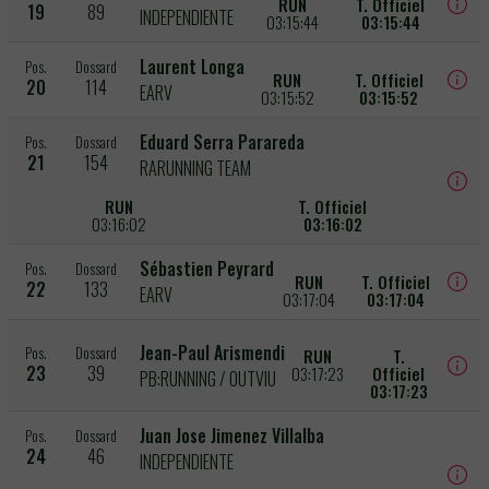
RUN
T. Officiel
19
89
INDEPENDIENTE
03:15:44
03:15:44
Laurent Longa
Pos.
Dossard
RUN
T. Officiel
20
114
EARV
03:15:52
03:15:52
Eduard Serra Parareda
Pos.
Dossard
21
154
RARUNNING TEAM
RUN
T. Officiel
03:16:02
03:16:02
Sébastien Peyrard
Pos.
Dossard
RUN
T. Officiel
22
133
EARV
03:17:04
03:17:04
Jean-Paul Arismendi
Pos.
Dossard
RUN
T.
23
39
03:17:23
Officiel
PB:RUNNING / OUTVIU
03:17:23
Juan Jose Jimenez Villalba
Pos.
Dossard
24
46
INDEPENDIENTE