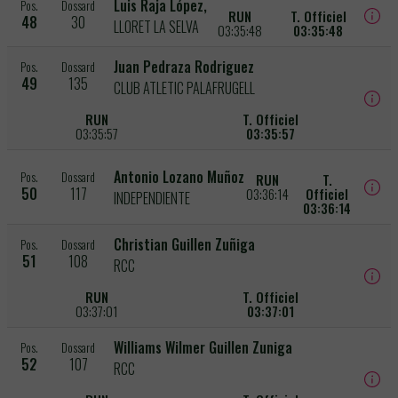
Luis Raja López,
Pos.
Dossard
RUN
T. Officiel
48
30
LLORET LA SELVA
03:35:48
03:35:48
Juan Pedraza Rodriguez
Pos.
Dossard
49
135
CLUB ATLETIC PALAFRUGELL
RUN
T. Officiel
03:35:57
03:35:57
Antonio Lozano Muñoz
Pos.
Dossard
RUN
T.
50
117
03:36:14
Officiel
INDEPENDIENTE
03:36:14
Christian Guillen Zuñiga
Pos.
Dossard
51
108
RCC
RUN
T. Officiel
03:37:01
03:37:01
Williams Wilmer Guillen Zuniga
Pos.
Dossard
52
107
RCC