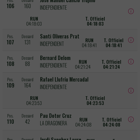
Jose Manuel Cancio Trujillo
Pos.
Dossard
106
160
INDEPENDIENTE
RUN
T. Officiel
04:18:03
04:18:03
Santi Oliveras Prat
Pos.
Dossard
RUN
T. Officiel
107
131
INDEPENDENT
04:18:41
04:18:41
Bernard Delom
Pos.
Dossard
RUN
T. Officiel
108
88
INDEPENDIENTE
04:21:24
04:21:24
Rafael Llufríu Mercadal
Pos.
Dossard
109
164
INDEPENDIENTE
RUN
T. Officiel
04:23:53
04:23:53
Pau Dotor Cruz
Pos.
Dossard
RUN
T. Officiel
110
42
LA DRAGONERA
04:24:08
04:24:08
Jordi Sanchez Laure
Pos.
Dossard