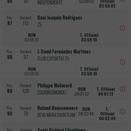
86
35
03:59:02
Officiel
INDEPENDIENTE
03:59:02
Dani Joaquin Rodríguez
Pos.
Dossard
87
112
Z5
RUN
T. Officiel
03:59:10
03:59:10
J. David Fernández Martínez
Pos.
Dossard
88
97
CLUB ESPORTIU Z5
RUN
T. Officiel
03:59:10
03:59:10
Philippe Molimard
Pos.
Dossard
RUN
T. Officiel
89
128
COURIRLEMONDE/
04:01:12
04:01:12
Roland Boussemaere
Pos.
Dossard
RUN
T.
90
79
04:02:49
Officiel
DEVA MARATHONTEAM
04:02:49
Santi Butinyà I Fontbona
Pos.
Dossard