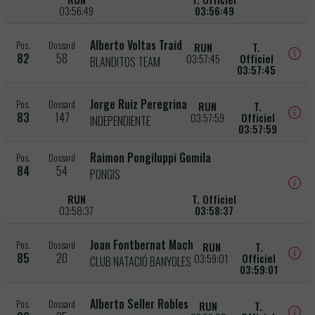
03:56:49
03:56:49
Alberto Voltas Traid
Pos.
Dossard
RUN
T.
82
58
03:57:45
Officiel
BLANDITOS TEAM
03:57:45
Jorge Ruiz Peregrina
Pos.
Dossard
RUN
T.
83
147
03:57:59
Officiel
INDEPENDIENTE
03:57:59
Raimon Pongiluppi Gomila
Pos.
Dossard
84
54
PONGIS
RUN
T. Officiel
03:58:37
03:58:37
Joan Fontbernat Mach
Pos.
Dossard
RUN
T.
85
20
03:59:01
Officiel
CLUB NATACIÓ BANYOLES
03:59:01
Alberto Seller Robles
Pos.
Dossard
RUN
T.