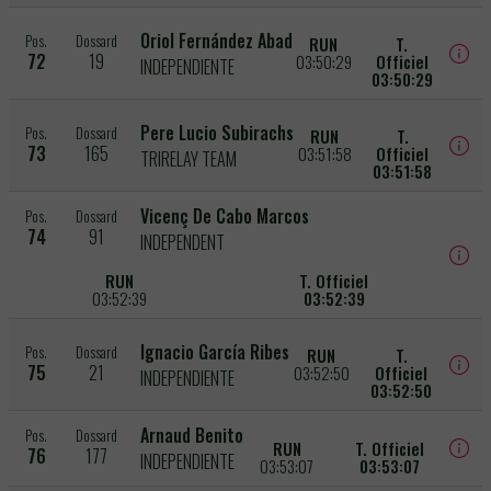
Oriol Fernández Abad
Pos.
Dossard
RUN
T.
72
19
03:50:29
Officiel
INDEPENDIENTE
03:50:29
Pere Lucio Subirachs
Pos.
Dossard
RUN
T.
73
165
03:51:58
Officiel
TRIRELAY TEAM
03:51:58
Vicenç De Cabo Marcos
Pos.
Dossard
74
91
INDEPENDENT
RUN
T. Officiel
03:52:39
03:52:39
Ignacio García Ribes
Pos.
Dossard
RUN
T.
75
21
03:52:50
Officiel
INDEPENDIENTE
03:52:50
Arnaud Benito
Pos.
Dossard
RUN
T. Officiel
76
177
INDEPENDIENTE
03:53:07
03:53:07