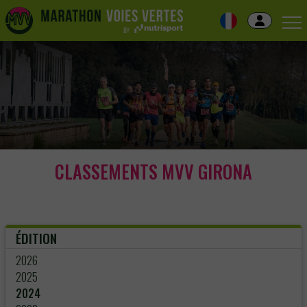
Skip
to
navigation
Skip
to
content
CLASSEMENTS MVV GIRONA
ÉDITION
2026
2025
2024