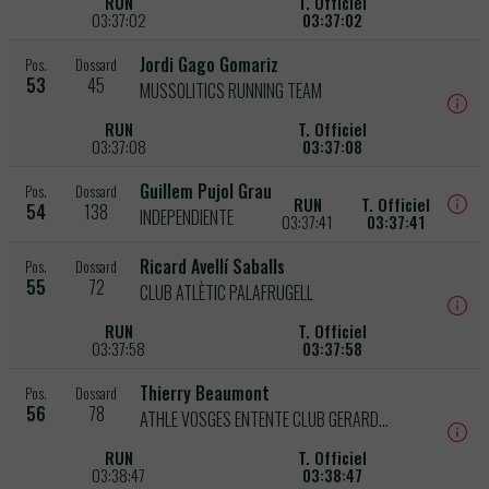
RUN
T. Officiel
03:37:02
03:37:02
Jordi Gago Gomariz
Pos.
Dossard
53
45
MUSSOLITICS RUNNING TEAM
RUN
T. Officiel
03:37:08
03:37:08
Guillem Pujol Grau
Pos.
Dossard
RUN
T. Officiel
54
138
INDEPENDIENTE
03:37:41
03:37:41
Ricard Avellí Saballs
Pos.
Dossard
55
72
CLUB ATLÈTIC PALAFRUGELL
RUN
T. Officiel
03:37:58
03:37:58
Thierry Beaumont
Pos.
Dossard
56
78
ATHLE VOSGES ENTENTE CLUB GERARDMER
RUN
T. Officiel
03:38:47
03:38:47