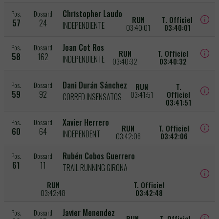
Christopher Laudo
Pos.
Dossard
RUN
T. Officiel
57
24
INDEPENDIENTE
03:40:01
03:40:01
Joan Cot Ros
Pos.
Dossard
RUN
T. Officiel
58
162
INDEPENDIENTE
03:40:32
03:40:32
Dani Durán Sánchez
Pos.
Dossard
RUN
T.
59
92
03:41:51
Officiel
CORRED INSENSATOS
03:41:51
Xavier Herrero
Pos.
Dossard
RUN
T. Officiel
60
64
INDEPENDENT
03:42:06
03:42:06
Rubén Cobos Guerrero
Pos.
Dossard
61
11
TRAIL RUNNING GIRONA
RUN
T. Officiel
03:42:48
03:42:48
Javier Menendez
Pos.
Dossard
RUN
T. Officiel