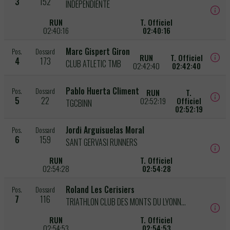
3
152
INDEPENDIENTE
RUN
T. Officiel
02:40:16
02:40:16
Marc Gispert Giron
Pos.
Dossard
RUN
T. Officiel
4
173
CLUB ATLETIC TMB
02:42:40
02:42:40
Pablo Huerta Climent
Pos.
Dossard
RUN
T.
5
22
02:52:19
Officiel
TGCBINN
02:52:19
Jordi Arguisuelas Moral
Pos.
Dossard
6
159
SANT GERVASI RUNNERS
RUN
T. Officiel
02:54:28
02:54:28
Roland Les Cerisiers
Pos.
Dossard
7
116
TRIATHLON CLUB DES MONTS DU LYONNAIS
RUN
T. Officiel
02:54:53
02:54:53