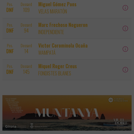
Miguel Gómez Pons
Pos.
Dossard
DNF
109
VELAS MARATÓN
Marc Frechoso Nogueron
Pos.
Dossard
DNF
94
INDEPENDIENTE
Victor Corominola Ocaña
Pos.
Dossard
DNF
14
WAMPATÁ
Miquel Roger Creus
Pos.
Dossard
DNF
145
FONDISTES BLANES