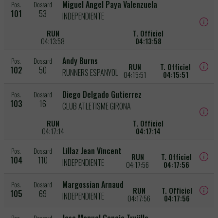
Miguel Angel Paya Valenzuela
Pos.
Dossard
101
53
INDEPENDIENTE
RUN
T. Officiel
04:13:58
04:13:58
Andy Burns
Pos.
Dossard
RUN
T. Officiel
102
50
RUNNERS ESPANYOL
04:15:51
04:15:51
Diego Delgado Gutierrez
Pos.
Dossard
103
16
CLUB ATLETISME GIRONA
RUN
T. Officiel
04:17:14
04:17:14
Lillaz Jean Vincent
Pos.
Dossard
RUN
T. Officiel
104
110
INDEPENDIENTE
04:17:56
04:17:56
Margossian Arnaud
Pos.
Dossard
RUN
T. Officiel
105
69
INDEPENDIENTE
04:17:56
04:17:56