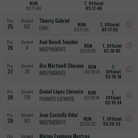
RUN
T. Officiel
03:17:40
03:17:40
Thierry Gabriel
Pos.
Dossard
RUN
T. Officiel
25
102
EARV
03:17:55
03:17:55
Xavi Bosch Teixidor
Pos.
Dossard
RUN
T. Officiel
26
4
INDEPENDIENTE
03:18:00
03:18:00
Bru Martinell Chicano
Pos.
Dossard
RUN
T.
27
26
03:19:18
Officiel
INDEPENDIENTE
03:19:18
Daniel López Llorente
Pos.
Dossard
RUN
T.
28
118
03:19:34
Officiel
RUNNERS ESPANYOL
03:19:34
Joan Castellà Vidal
Pos.
Dossard
RUN
T. Officiel
29
161
INDEPENDIENTE
03:20:33
03:20:33
Màrius Espinosa Mestres
Pos.
Dossard