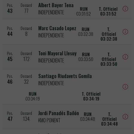
Albert Bayer Tena
Pos.
Dossard
RUN
T. Officiel
43
77
INDEPENDIENTE
03:31:52
03:31:52
Marc Casado Lopez
Pos.
Dossard
RUN
T.
44
8
03:32:38
Officiel
INDEPENDIENTE
03:32:38
Toni Mayoral Llesuy
Pos.
Dossard
RUN
T.
45
172
03:33:50
Officiel
INDEPENDIENTE
03:33:50
Santiago Riudavets Gomila
Pos.
Dossard
46
32
INDEPENDIENTE
RUN
T. Officiel
03:34:19
03:34:19
Jordi Panadés Bailón
Pos.
Dossard
RUN
T.
47
134
03:34:48
Officiel
KM0 PONENT
03:34:48