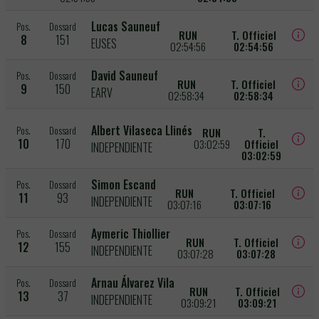
Lucas Sauneuf
Pos.
Dossard
RUN
T. Officiel
8
151
EUSES
02:54:56
02:54:56
David Sauneuf
Pos.
Dossard
RUN
T. Officiel
9
150
EARV
02:58:34
02:58:34
Albert Vilaseca Llinés
Pos.
Dossard
RUN
T.
10
170
03:02:59
Officiel
INDEPENDIENTE
03:02:59
Simon Escand
Pos.
Dossard
RUN
T. Officiel
11
93
INDEPENDIENTE
03:07:16
03:07:16
Aymeric Thiollier
Pos.
Dossard
RUN
T. Officiel
12
155
INDEPENDIENTE
03:07:28
03:07:28
Arnau Álvarez Vila
Pos.
Dossard
RUN
T. Officiel
13
37
INDEPENDIENTE
03:09:21
03:09:21