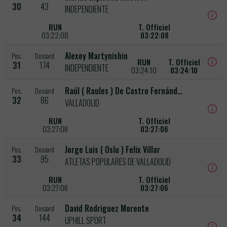
30
43
INDEPENDIENTE
RUN
T. Officiel
03:22:08
03:22:08
Alexey Martynishin
Pos.
Dossard
RUN
T. Officiel
31
174
INDEPENDIENTE
03:24:10
03:24:10
Raúl ( Raules ) De Castro Fernández
Pos.
Dossard
32
86
VALLADOLID
RUN
T. Officiel
03:27:06
03:27:06
Jorge Luis ( Oslu ) Felix Villar
Pos.
Dossard
33
95
ATLETAS POPULARES DE VALLADOLID
RUN
T. Officiel
03:27:06
03:27:06
David Rodriguez Morente
Pos.
Dossard
34
144
UPHILL SPORT