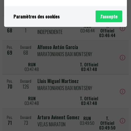
Raul Lopez Diaz
Pos.
Dossard
RUN
T. Officiel
67
115
INDEPENDIENTE
03:46:16
03:46:16
Paramètres des cookies
J'accepte
Bori Ramírez Redondo
Pos.
Dossard
RUN
T.
68
1
03:46:44
Officiel
INDEPENDIENTE
03:46:44
Alfonso Antón García
Pos.
Dossard
69
68
MARATONIANOS BAIX MONTSENY
RUN
T. Officiel
03:47:48
03:47:48
Lluis Miguel Martinez
Pos.
Dossard
70
126
MARATONIANOS BAIX MONTSENY
RUN
T. Officiel
03:47:48
03:47:48
Arturo Avinent Gomez
Pos.
Dossard
RUN
T.
71
73
03:49:50
Officiel
VELAS MARATON
03:49:50