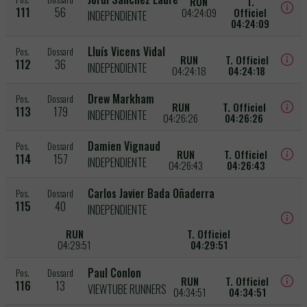
RUN
T.
111
56
04:24:09
Officiel
INDEPENDIENTE
04:24:09
Lluís Vicens Vidal
Pos.
Dossard
RUN
T. Officiel
112
36
INDEPENDIENTE
04:24:18
04:24:18
Drew Markham
Pos.
Dossard
RUN
T. Officiel
113
179
INDEPENDIENTE
04:26:26
04:26:26
Damien Vignaud
Pos.
Dossard
RUN
T. Officiel
114
157
INDEPENDIENTE
04:26:43
04:26:43
Carlos Javier Bada Oñaderra
Pos.
Dossard
115
40
INDEPENDIENTE
RUN
T. Officiel
04:29:51
04:29:51
Paul Conlon
Pos.
Dossard
RUN
T. Officiel
116
13
VIEWTUBE RUNNERS
04:34:51
04:34:51