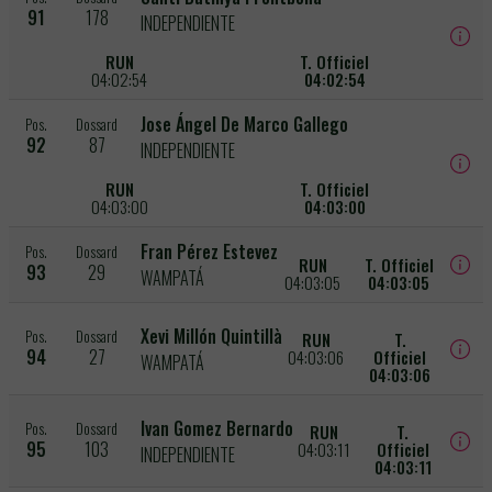
91
178
INDEPENDIENTE
RUN
T. Officiel
04:02:54
04:02:54
Jose Ángel De Marco Gallego
Pos.
Dossard
92
87
INDEPENDIENTE
RUN
T. Officiel
04:03:00
04:03:00
Fran Pérez Estevez
Pos.
Dossard
RUN
T. Officiel
93
29
WAMPATÁ
04:03:05
04:03:05
Xevi Millón Quintillà
Pos.
Dossard
RUN
T.
94
27
04:03:06
Officiel
WAMPATÁ
04:03:06
Ivan Gomez Bernardo
Pos.
Dossard
RUN
T.
95
103
04:03:11
Officiel
INDEPENDIENTE
04:03:11