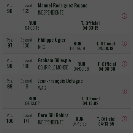
Manuel Rodriguez Rojano
Pos.
Dossard
96
169
INDEPENDIENTE
RUN
T. Officiel
04:03:15
04:03:15
Philippe Ogier
Pos.
Dossard
RUN
T. Officiel
97
130
RCC
04:08:19
04:08:19
Graham Gillespie
Pos.
Dossard
RUN
T. Officiel
98
180
COURIR LE MONDE
04:08:38
04:08:38
Jean-François Delvigne
Pos.
Dossard
99
18
WAC
RUN
T. Officiel
04:13:02
04:13:02
Pere Gili Robira
Pos.
Dossard
RUN
T. Officiel
100
171
INDEPENDIENTE
04:13:55
04:13:55