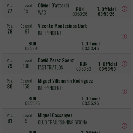
Olivier D'attardi
Pos.
Dossard
RUN
T. Officiel
77
15
WAC
03:53:26
03:53:26
Vicente Montesinos Dart
Pos.
Dossard
78
167
INDEPENDIENTE
RUN
T. Officiel
03:53:46
03:53:46
David Perez Saenz
Pos.
Dossard
RUN
T. Officiel
79
136
FASTTRIATLON
03:53:50
03:53:50
Miguel Villamarin Rodriguez
Pos.
Dossard
80
158
INDEPENDIENTE
RUN
T. Officiel
03:55:25
03:55:25
Miquel Cassanyes
Pos.
Dossard
81
9
CLUB TRAIL RUNNING GIRONA
RUN
T. Officiel