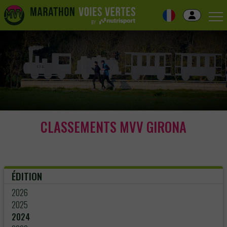
Skip
to
navigation
Skip
to
content
CLASSEMENTS MVV GIRONA
ÉDITION
2026
2025
2024