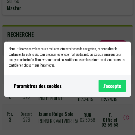
Sub 60
Master
RECHERCHE
Recherche
Nous utilisons des cookies pour améliorer votre expérience de navigation, personnaliser le
contenu et les publicités, pour proposer les fonctionnalités des médias sociaux ainsi que pour
analyser notre trafic. Découvrez comment nous utilisons les cookies et comment vous pouvez les
contrôler en cliquant sur Paramètres.
Aurelio Perez Ruiz
Pos.
Dossard
RUN
T. Officiel
1
274
1KM+
02:18:48
02:18:48
Paramètres des cookies
J'accepte
Jesus Tejada Lopez
Pos.
Dossard
RUN
T. Officiel
2
215
INDEPENDIENTE
02:24:15
02:24:15
Jaume Roige Sole
Pos.
Dossard
RUN
T.
3
276
02:59:58
Officiel
RUNNERS VALLVIDRERA
02:59:58