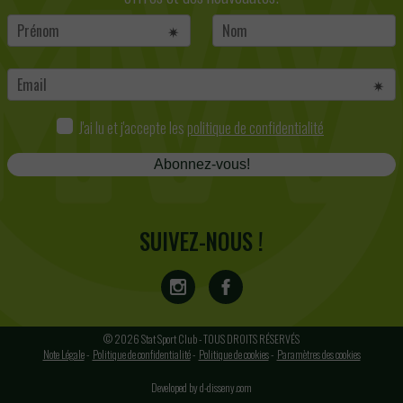
J'ai lu et j'accepte les
politique de confidentialité
Abonnez-vous!
SUIVEZ-NOUS !
© 2026 Stat Sport Club - TOUS DROITS RÉSERVÉS
Note Légale
-
Politique de confidentialité
-
Politique de cookies
-
Paramètres des cookies
Developed by d-disseny.com