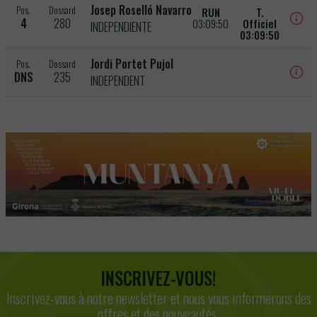
Josep Roselló Navarro
Pos.
Dossard
RUN
T.
4
280
03:09:50
Officiel
INDEPENDIENTE
03:09:50
Jordi Portet Pujol
Pos.
Dossard
DNS
235
INDEPENDENT
INSCRIVEZ-VOUS!
Inscrivez-vous à notre newsletter et nous vous informerons des
offres et des nouveautés.