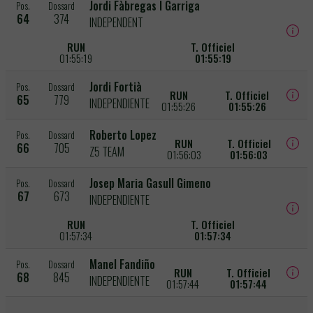
Jordi Fàbregas I Garriga
Pos.
Dossard
64
374
INDEPENDENT
RUN
T. Officiel
01:55:19
01:55:19
Jordi Fortià
Pos.
Dossard
RUN
T. Officiel
65
779
INDEPENDIENTE
01:55:26
01:55:26
Roberto Lopez
Pos.
Dossard
RUN
T. Officiel
66
705
Z5 TEAM
01:56:03
01:56:03
Josep Maria Gasull Gimeno
Pos.
Dossard
67
673
INDEPENDIENTE
RUN
T. Officiel
01:57:34
01:57:34
Manel Fandiño
Pos.
Dossard
RUN
T. Officiel
68
845
INDEPENDIENTE
01:57:44
01:57:44