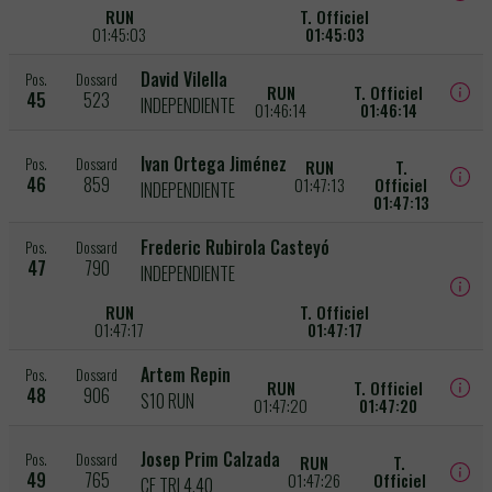
RUN
T. Officiel
01:45:03
01:45:03
David Vilella
Pos.
Dossard
RUN
T. Officiel
45
523
INDEPENDIENTE
01:46:14
01:46:14
Ivan Ortega Jiménez
Pos.
Dossard
RUN
T.
46
859
01:47:13
Officiel
INDEPENDIENTE
01:47:13
Frederic Rubirola Casteyó
Pos.
Dossard
47
790
INDEPENDIENTE
RUN
T. Officiel
01:47:17
01:47:17
Artem Repin
Pos.
Dossard
RUN
T. Officiel
48
906
S10 RUN
01:47:20
01:47:20
Josep Prim Calzada
Pos.
Dossard
RUN
T.
49
765
01:47:26
Officiel
CE TRI 4.40