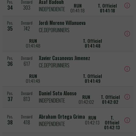
Asaf Badouh
Pos.
Dossard
RUN
T. Officiel
34
303
INDEPENDIENTE
01:41:18
01:41:18
Jordi Moreno Villanueva
Pos.
Dossard
35
742
CE.DEPORUNNERS
RUN
T. Officiel
01:41:48
01:41:48
Xavier Casanovas Jimenez
Pos.
Dossard
36
617
CE.DEPORUNNERS
RUN
T. Officiel
01:41:49
01:41:49
Daniel Soto Alonso
Pos.
Dossard
RUN
T. Officiel
37
813
INDEPENDIENTE
01:42:02
01:42:02
Abraham Ortega Grima
Pos.
Dossard
RUN
T.
38
418
01:42:13
Officiel
INDEPENDIENTE
01:42:13