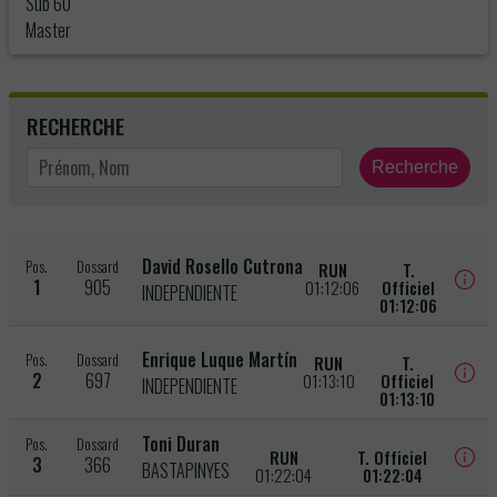
Sub 60
Master
RECHERCHE
Recherche
David Rosello Cutrona
Pos.
Dossard
RUN
T.
1
905
01:12:06
Officiel
INDEPENDIENTE
01:12:06
Enrique Luque Martín
Pos.
Dossard
RUN
T.
2
697
01:13:10
Officiel
INDEPENDIENTE
01:13:10
Toni Duran
Pos.
Dossard
RUN
T. Officiel
3
366
BASTAPINYES
01:22:04
01:22:04