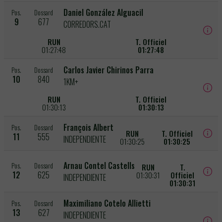
Daniel González Alguacil
Pos.
Dossard
9
677
CORREDORS.CAT
RUN
T. Officiel
01:27:48
01:27:48
Carlos Javier Chirinos Parra
Pos.
Dossard
10
840
1KM+
RUN
T. Officiel
01:30:13
01:30:13
François Albert
Pos.
Dossard
RUN
T. Officiel
11
555
INDEPENDIENTE
01:30:25
01:30:25
Arnau Contel Castells
Pos.
Dossard
RUN
T.
12
625
01:30:31
Officiel
INDEPENDIENTE
01:30:31
Maximiliano Cotelo Allietti
Pos.
Dossard
13
627
INDEPENDIENTE