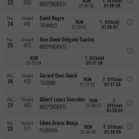
RUN
T. Officiel
23
893
INDEPENDIENTE
01:36:38
01:36:38
David Negre
Pos.
Dossard
RUN
T. Officiel
24
416
TRANKILS
01:36:47
01:36:47
Jose David Delgado Santos
Pos.
Dossard
25
475
INDEPENDIENTE
RUN
T. Officiel
01:37:24
01:37:24
Gerard Quer Guich
Pos.
Dossard
RUN
T. Officiel
26
432
TGCBINN
01:37:58
01:37:58
Albert Lopez Gonzalez
Pos.
Dossard
RUN
T.
27
493
01:38:01
Officiel
INDEPENDIENTE
01:38:01
Edwin Armas Monje
Pos.
Dossard
RUN
T. Officiel
28
571
PAXMANIA
01:38:48
01:38:48