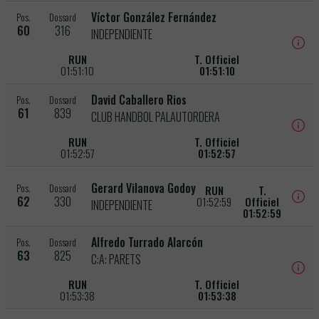
Víctor González Fernández
Pos.
Dossard
60
316
INDEPENDIENTE
RUN
T. Officiel
01:51:10
01:51:10
David Caballero Rios
Pos.
Dossard
61
839
CLUB HANDBOL PALAUTORDERA
RUN
T. Officiel
01:52:57
01:52:57
Gerard Vilanova Godoy
Pos.
Dossard
RUN
T.
62
330
01:52:59
Officiel
INDEPENDIENTE
01:52:59
Alfredo Turrado Alarcón
Pos.
Dossard
63
825
C:A: PARETS
RUN
T. Officiel
01:53:38
01:53:38