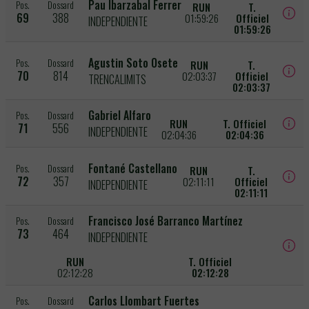
Pau Ibarzabal Ferrer
Pos.
Dossard
RUN
T.
69
388
01:59:26
Officiel
INDEPENDIENTE
01:59:26
Agustin Soto Osete
Pos.
Dossard
RUN
T.
70
814
02:03:37
Officiel
TRENCALIMITS
02:03:37
Gabriel Alfaro
Pos.
Dossard
RUN
T. Officiel
71
556
INDEPENDIENTE
02:04:36
02:04:36
Fontané Castellano
Pos.
Dossard
RUN
T.
72
357
02:11:11
Officiel
INDEPENDIENTE
02:11:11
Francisco José Barranco Martínez
Pos.
Dossard
73
464
INDEPENDIENTE
RUN
T. Officiel
02:12:28
02:12:28
Carlos Llombart Fuertes
Pos.
Dossard