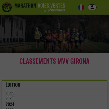
Skip
to
navigation
Skip
to
content
CLASSEMENTS MVV GIRONA
ÉDITION
2026
2025
2024