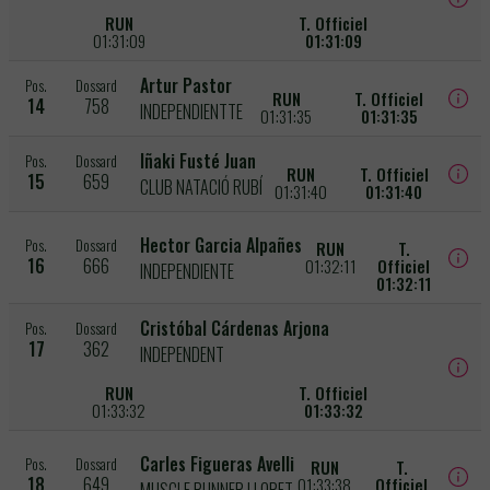
RUN
T. Officiel
01:31:09
01:31:09
Artur Pastor
Pos.
Dossard
RUN
T. Officiel
14
758
INDEPENDIENTTE
01:31:35
01:31:35
Iñaki Fusté Juan
Pos.
Dossard
RUN
T. Officiel
15
659
CLUB NATACIÓ RUBÍ
01:31:40
01:31:40
Hector Garcia Alpañes
Pos.
Dossard
RUN
T.
16
666
01:32:11
Officiel
INDEPENDIENTE
01:32:11
Cristóbal Cárdenas Arjona
Pos.
Dossard
17
362
INDEPENDENT
RUN
T. Officiel
01:33:32
01:33:32
Carles Figueras Avelli
Pos.
Dossard
RUN
T.
18
649
01:33:38
Officiel
MUSCLE RUNNER LLORET