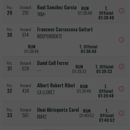
Raul Sanchez Garcia
Pos.
Dossard
RUN
T.
29
291
01:38:48
Officiel
1KM+
01:38:48
Francesc Carrascosa Guitart
Pos.
Dossard
30
614
INDEPENDIENTE
RUN
T. Officiel
01:38:49
01:38:49
David Coll Ferrer
Pos.
Dossard
RUN
T. Officiel
31
624
---
01:39:33
01:39:33
Albert Robert Ribot
Pos.
Dossard
RUN
T.
32
434
01:39:48
Officiel
CA LLORET
01:39:48
Unai Abrisqueta Carol
Pos.
Dossard
RUN
T.
33
561
01:40:52
Officiel
KM42
01:40:52