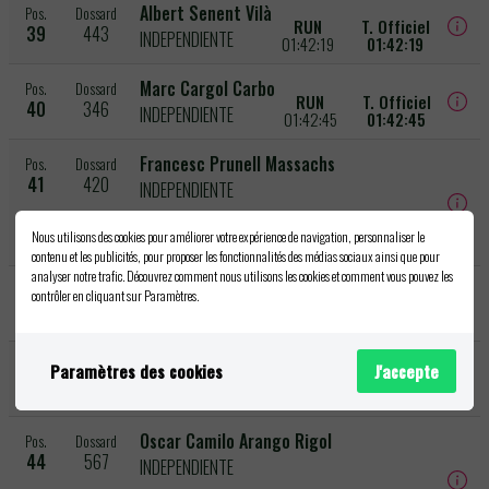
Albert Senent Vilà
Pos.
Dossard
RUN
T. Officiel
39
443
INDEPENDIENTE
01:42:19
01:42:19
Marc Cargol Carbo
Pos.
Dossard
RUN
T. Officiel
40
346
INDEPENDIENTE
01:42:45
01:42:45
Francesc Prunell Massachs
Pos.
Dossard
41
420
INDEPENDIENTE
RUN
T. Officiel
Nous utilisons des cookies pour améliorer votre expérience de navigation, personnaliser le
01:42:48
01:42:48
contenu et les publicités, pour proposer les fonctionnalités des médias sociaux ainsi que pour
analyser notre trafic. Découvrez comment nous utilisons les cookies et comment vous pouvez les
Aitor Martija
Pos.
Dossard
contrôler en cliquant sur Paramètres.
RUN
T. Officiel
42
724
INDEPENDIENTE
01:43:11
01:43:11
Raul Arias Yañez
Pos.
Dossard
Paramètres des cookies
J'accepte
RUN
T. Officiel
43
463
INDEPENDIENT
01:44:57
01:44:57
Oscar Camilo Arango Rigol
Pos.
Dossard
44
567
INDEPENDIENTE