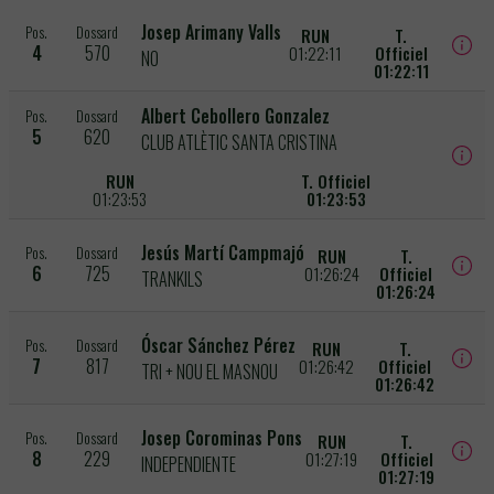
Josep Arimany Valls
Pos.
Dossard
RUN
T.
4
570
01:22:11
Officiel
NO
01:22:11
Albert Cebollero Gonzalez
Pos.
Dossard
5
620
CLUB ATLÈTIC SANTA CRISTINA
RUN
T. Officiel
01:23:53
01:23:53
Jesús Martí Campmajó
Pos.
Dossard
RUN
T.
6
725
01:26:24
Officiel
TRANKILS
01:26:24
Óscar Sánchez Pérez
Pos.
Dossard
RUN
T.
7
817
01:26:42
Officiel
TRI + NOU EL MASNOU
01:26:42
Josep Corominas Pons
Pos.
Dossard
RUN
T.
8
229
01:27:19
Officiel
INDEPENDIENTE
01:27:19