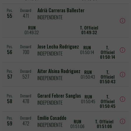
Adrià Carreras Ballester
Pos.
Dossard
55
471
INDEPENDIENTE
RUN
T. Officiel
01:49:32
01:49:32
Jose Lecha Rodriguez
Pos.
Dossard
RUN
T.
56
700
01:50:14
Officiel
INDEPENDIENTE
01:50:14
Aitor Alsina Rodriguez
Pos.
Dossard
RUN
T.
57
527
01:50:43
Officiel
INDEPENDIENTE
01:50:43
Gerard Febrer Sanglas
Pos.
Dossard
RUN
T.
58
478
01:50:45
Officiel
INDEPENDIENTE
01:50:45
Emilio Casaddo
Pos.
Dossard
RUN
T. Officiel
59
472
INDEPENDIENTE
01:51:06
01:51:06