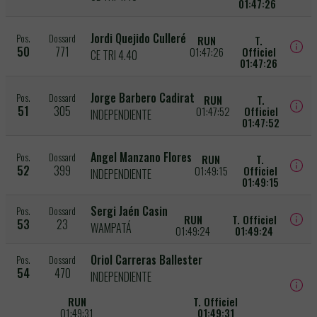
01:47:26
Jordi Quejido Culleré
Pos.
Dossard
RUN
T.
50
771
01:47:26
Officiel
CE TRI 4.40
01:47:26
Jorge Barbero Cadirat
Pos.
Dossard
RUN
T.
51
305
01:47:52
Officiel
INDEPENDIENTE
01:47:52
Angel Manzano Flores
Pos.
Dossard
RUN
T.
52
399
01:49:15
Officiel
INDEPENDIENTE
01:49:15
Sergi Jaén Casin
Pos.
Dossard
RUN
T. Officiel
53
23
WAMPATÁ
01:49:24
01:49:24
Oriol Carreras Ballester
Pos.
Dossard
54
470
INDEPENDIENTE
RUN
T. Officiel
01:49:31
01:49:31