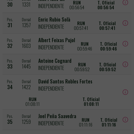
RUN
T. Oficial
30
1331
INDEPENDIENTE
00:56:54
00:56:54
Enric Rubio Solà
Pos.
Dorsal
RUN
T. Oficial
31
1357
INDEPENDIENTE
00:57:41
00:57:41
Albert Feixas Pujol
Pos.
Dorsal
RUN
T. Oficial
32
1603
INDEPENDIENTE
00:59:46
00:59:46
Antoine Cognard
Pos.
Dorsal
RUN
T. Oficial
33
1445
INDEPENDIENTE
00:59:52
00:59:52
David Santos Robles Fortes
Pos.
Dorsal
34
1422
INDEPENDIENTE
RUN
T. Oficial
01:08:11
01:08:11
Joel Peña Saavedra
Pos.
Dorsal
RUN
T. Oficial
35
1259
INDEPENDIENTE
01:11:16
01:11:16