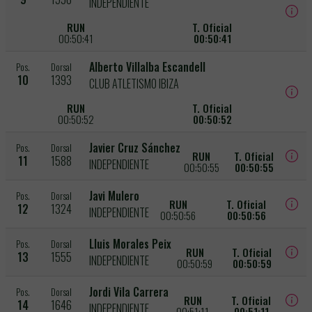
INDEPENDIENTE
RUN
T. Oficial
00:50:41
00:50:41
Alberto Villalba Escandell
Pos.
Dorsal
10
1393
CLUB ATLETISMO IBIZA
RUN
T. Oficial
00:50:52
00:50:52
Javier Cruz Sánchez
Pos.
Dorsal
RUN
T. Oficial
11
1588
INDEPENDIENTE
00:50:55
00:50:55
Javi Mulero
Pos.
Dorsal
RUN
T. Oficial
12
1324
INDEPENDIENTE
00:50:56
00:50:56
Lluis Morales Peix
Pos.
Dorsal
RUN
T. Oficial
13
1555
INDEPENDIENTE
00:50:59
00:50:59
Jordi Vila Carrera
Pos.
Dorsal
RUN
T. Oficial
14
1646
INDEPENDIENTE
00:51:11
00:51:11