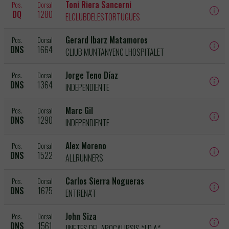
Toni Riera Sancerni
Pos.
Dorsal
DQ
1280
ELCLUBDELESTORTUGUES
Gerard Ibarz Matamoros
Pos.
Dorsal
DNS
1664
CLIUB MUNTANYENC L'HOSPITALET
Jorge Teno Díaz
Pos.
Dorsal
DNS
1364
INDEPENDIENTE
Marc Gil
Pos.
Dorsal
DNS
1290
INDEPENDIENTE
Alex Moreno
Pos.
Dorsal
DNS
1522
ALLRUNNERS
Carlos Sierra Nogueras
Pos.
Dorsal
DNS
1675
ENTRENA'T
John Siza
Pos.
Dorsal
DNS
1561
JINETES DEL APOCALIPSIS *J.D.A*