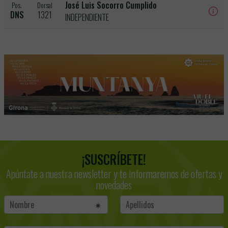
José Luis Socorro Cumplido
Pos.
Dorsal
DNS
1321
INDEPENDIENTE
¡SUSCRÍBETE!
Apúntate a nuestra newsletter y te informaremos de ofertas y
novedades