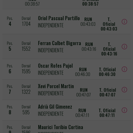
00:38:57
00:38:57
Oriol Pascual Portillo
Pos.
Dorsal
RUN
T.
4
1704
00:43:03
Oficial
INDEPENDIENTE
00:43:03
Ferran Calbet Bigorra
Pos.
Dorsal
RUN
T.
5
1552
00:43:16
Oficial
INDEPENDIENTE
00:43:16
Oscar Rofes Pujol
Pos.
Dorsal
RUN
T. Oficial
6
1595
INDEPENDIENTE
00:46:30
00:46:30
Xevi Porcel Martin
Pos.
Dorsal
RUN
T. Oficial
7
1322
INDEPENDIENTE
00:47:07
00:47:07
Adrià Gil Gimenez
Pos.
Dorsal
RUN
T. Oficial
8
595
INDEPENDIENTE
00:47:11
00:47:11
Maurici Toribio Cortina
Pos.
Dorsal
9
1596