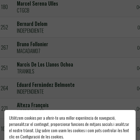
Marcel Serena Ulles
180
0
CTGCB
Bernard Delom
252
0
INDEPENDIENTE
Bruno Follonier
267
0
MACADAM07
Narcís De Los Llanos Ochoa
251
0
TRANKILS
Eduard Fernàndez Belmonte
264
0
INDEPENDIENTE
Alteza François
271
0
INDEPENDIENTE
Utilitzem cookies per a oferir-te una millor experiència de navegació,
personalitzar el contingut, proporcionar funcions de mitjans socials i analitzar
Xavier Avellana Revuelta
102
0
el nostre trànsit. Llig sobre com usem les cookies i com pots controlar-les fent
GIRUNNERES
clic en Configuració de les cookies.