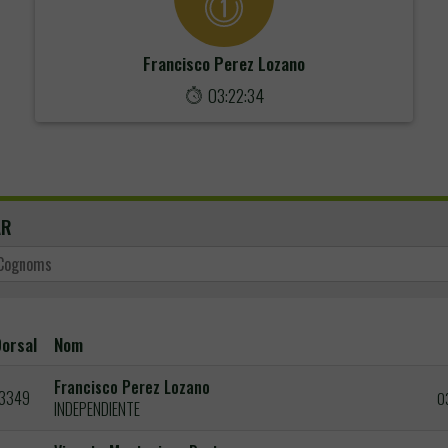
Francisco Perez Lozano
03:22:34
AR
orsal
Nom
Francisco Perez Lozano
3349
0
INDEPENDIENTE