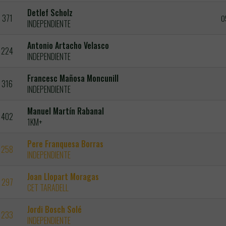
Detlef Scholz
371
0
INDEPENDIENTE
Antonio Artacho Velasco
224
INDEPENDIENTE
Francesc Mañosa Moncunill
316
INDEPENDIENTE
Manuel Martín Rabanal
402
1KM+
Pere Franquesa Borras
258
INDEPENDIENTE
Joan Llopart Moragas
297
CET TARADELL
Jordi Bosch Solé
233
INDEPENDIENTE