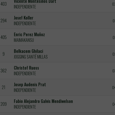
Vicente Montesinos Dart
403
0
INDEPENDIENTE
Josef Koller
294
0
INDEPENDIENTE
Enric Perez Muñoz
405
0
MAIMAKANSU
Belkacem Ghilaci
9
0
JOGGING SANTÉ MILLAS
Christof Ruoss
362
0
INDEPENDIENTE
Josep Audenis Prat
21
0
INDEPENDIENTE
Fabio Alejandro Galvis Mendiwelson
209
0
INDEPENDIENTE