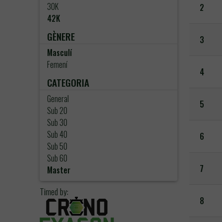
30K
2
42K
GÈNERE
3
Masculí
Femení
4
CATEGORIA
General
5
Sub 20
Sub 30
Sub 40
6
Sub 50
Sub 60
7
Master
Timed by:
8