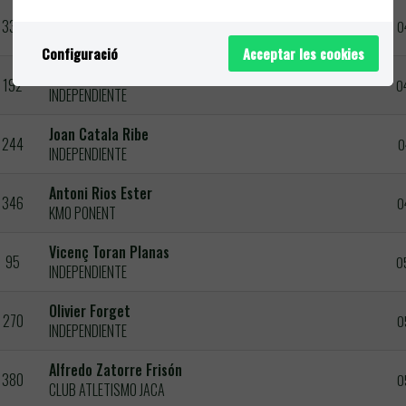
Carlos Peguera Anoro
332
0
KM0 PONENT
Configuració
Acceptar les cookies
Lluís Vicens Vidal
192
0
INDEPENDIENTE
Joan Catala Ribe
244
0
INDEPENDIENTE
Antoni Rios Ester
346
0
KM0 PONENT
Vicenç Toran Planas
95
0
INDEPENDIENTE
Olivier Forget
270
0
INDEPENDIENTE
Alfredo Zatorre Frisón
380
0
CLUB ATLETISMO JACA