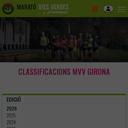
Skip
to
navigation
Skip
to
content
CLASSIFICACIONS MVV GIRONA
EDICIÓ
2026
2025
2024