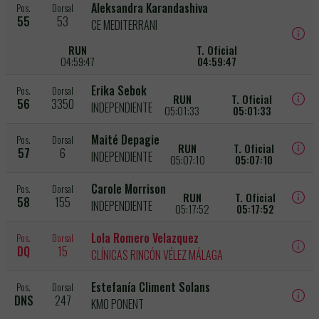
Aleksandra Karandashiva
Pos.
Dorsal
55
53
CE MEDITERRANI
RUN
T. Oficial
04:59:47
04:59:47
Erika Sebok
Pos.
Dorsal
RUN
T. Oficial
56
3350
INDEPENDIENTE
05:01:33
05:01:33
Maité Depagie
Pos.
Dorsal
RUN
T. Oficial
57
6
INDEPENDIENTE
05:07:10
05:07:10
Carole Morrison
Pos.
Dorsal
RUN
T. Oficial
58
155
INDEPENDIENTE
05:17:52
05:17:52
Lola Romero Velazquez
Pos.
Dorsal
DQ
15
CLÍNICAS RINCÓN VÉLEZ MÁLAGA
Estefanía Climent Solans
Pos.
Dorsal
DNS
247
KM0 PONENT