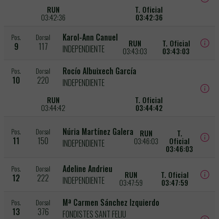
RUN
T. Oficial
03:42:36
03:42:36
Karol-Ann Canuel
Pos.
Dorsal
RUN
T. Oficial
9
117
INDEPENDIENTE
03:43:03
03:43:03
Rocío Albuixech García
Pos.
Dorsal
10
220
INDEPENDIENTE
RUN
T. Oficial
03:44:42
03:44:42
Núria Martínez Galera
Pos.
Dorsal
RUN
T.
11
150
03:46:03
Oficial
INDEPENDIENTE
03:46:03
Adeline Andrieu
Pos.
Dorsal
RUN
T. Oficial
12
222
INDEPENDIENTE
03:47:59
03:47:59
Mª Carmen Sánchez Izquierdo
Pos.
Dorsal
13
376
FONDISTES SANT FELIU