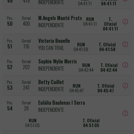
49
419
INDEPENDIENTE
04:41:11
04:41:11
M.Angels Manté Prats
Pos.
Dorsal
RUN
T.
50
400
04:41:11
Oficial
INDEPENDIENTE
04:41:11
Victoria Bouelle
Pos.
Dorsal
RUN
T. Oficial
51
116
YOU CAN TRAIL
04:41:58
04:41:58
Sophie Wylie Morris
Pos.
Dorsal
RUN
T. Oficial
52
202
INDEPENDIENTE
04:42:44
04:42:44
Betty Caillot
Pos.
Dorsal
RUN
T. Oficial
53
241
INDEPENDIENTE
04:45:47
04:45:47
Eulàlia Baulenas I Serra
Pos.
Dorsal
54
28
INDEPENDIENTE
RUN
T. Oficial
04:51:05
04:51:05