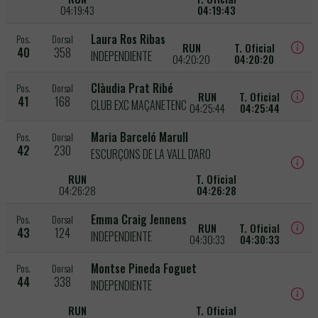
04:19:43
04:19:43
Laura Ros Ribas
Pos.
Dorsal
RUN
T. Oficial
40
358
INDEPENDIENTE
04:20:20
04:20:20
Clàudia Prat Ribé
Pos.
Dorsal
RUN
T. Oficial
41
168
CLUB EXC MAÇANETENC
04:25:44
04:25:44
Maria Barceló Marull
Pos.
Dorsal
42
230
ESCURÇONS DE LA VALL D'ARO
RUN
T. Oficial
04:26:28
04:26:28
Emma Craig Jennens
Pos.
Dorsal
RUN
T. Oficial
43
124
INDEPENDIENTE
04:30:33
04:30:33
Montse Pineda Foguet
Pos.
Dorsal
44
338
INDEPENDIENTE
RUN
T. Oficial