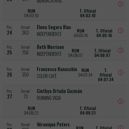
MENORCATRAIL
RUN
T. Oficial
04:03:10
04:03:10
Elena Segura Rius
Pos.
Dorsal
RUN
T. Oficial
24
363
INDEPENDIENTE
04:05:16
04:05:16
Beth Morrison
Pos.
Dorsal
RUN
T. Oficial
25
156
INDEPENDIENTE
04:06:07
04:06:07
Francesca Ranuschio
Pos.
Dorsal
RUN
T.
26
350
04:07:34
Oficial
COLOR CAFÈ
04:07:34
Cinthya Ortuño Guzmán
Pos.
Dorsal
27
73
RUNNING VIGIA
RUN
T. Oficial
04:08:21
04:08:21
Véronique Peters
Pos.
Dorsal
RUN
T. Oficial