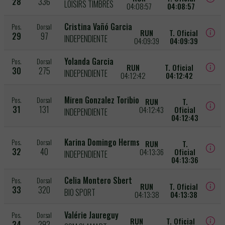
28
336
LOISIRS TIMBRÉS
04:08:57
04:08:57
Cristina Vañó Garcia
Pos.
Dorsal
RUN
T. Oficial
29
97
INDEPENDIENTE
04:09:39
04:09:39
Yolanda Garcia
Pos.
Dorsal
RUN
T. Oficial
30
275
INDEPENDIENTE
04:12:42
04:12:42
Miren Gonzalez Toribio
Pos.
Dorsal
RUN
T.
31
131
04:12:43
Oficial
INDEPENDIENTE
04:12:43
Karina Domingo Herms
Pos.
Dorsal
RUN
T.
32
40
04:13:36
Oficial
INDEPENDIENTE
04:13:36
Celia Montero Sbert
Pos.
Dorsal
RUN
T. Oficial
33
320
BIO SPORT
04:13:38
04:13:38
Valérie Jaureguy
Pos.
Dorsal
RUN
T. Oficial
34
292