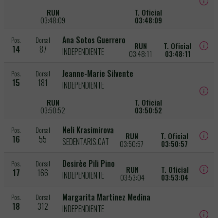
RUN
T. Oficial
03:48:09
03:48:09
Ana Sotos Guerrero
Pos.
Dorsal
RUN
T. Oficial
14
87
INDEPENDIENTE
03:48:11
03:48:11
Jeanne-Marie Silvente
Pos.
Dorsal
15
181
INDEPENDIENTE
RUN
T. Oficial
03:50:52
03:50:52
Neli Krasimirova
Pos.
Dorsal
RUN
T. Oficial
16
55
SEDENTARIS.CAT
03:50:57
03:50:57
Desirèe Pili Pino
Pos.
Dorsal
RUN
T. Oficial
17
166
INDEPENDIENTE
03:53:04
03:53:04
Margarita Martinez Medina
Pos.
Dorsal
18
312
INDEPENDIENTE