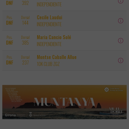
DNF
392
INDEPENDIENTE
Cecile Laudui
Pos.
Dorsal
DNF
144
INDEPENDIENTE
Maria Cancio Solé
Pos.
Dorsal
DNF
385
INDEPENDIENTE
Montse Caballe Allue
Pos.
Dorsal
DNF
237
10K CLUB ZGZ