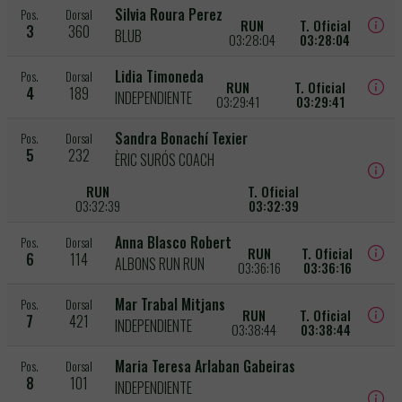
Silvia Roura Perez
Pos.
Dorsal
RUN
T. Oficial
3
360
BLUB
03:28:04
03:28:04
Lidia Timoneda
Pos.
Dorsal
RUN
T. Oficial
4
189
INDEPENDIENTE
03:29:41
03:29:41
Sandra Bonachí Texier
Pos.
Dorsal
5
232
ÈRIC SURÓS COACH
RUN
T. Oficial
03:32:39
03:32:39
Anna Blasco Robert
Pos.
Dorsal
RUN
T. Oficial
6
114
ALBONS RUN RUN
03:36:16
03:36:16
Mar Trabal Mitjans
Pos.
Dorsal
RUN
T. Oficial
7
421
INDEPENDIENTE
03:38:44
03:38:44
Maria Teresa Arlaban Gabeiras
Pos.
Dorsal
8
101
INDEPENDIENTE