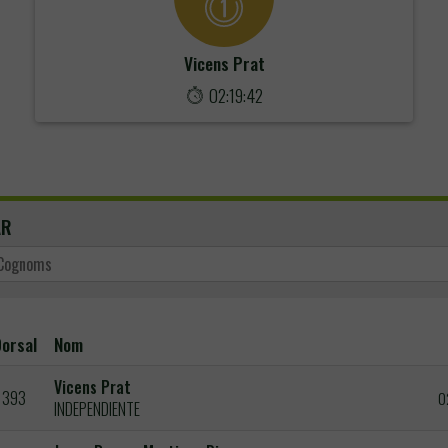
Vicens Prat
02:19:42
AR
orsal
Nom
Vicens Prat
393
0
INDEPENDIENTE