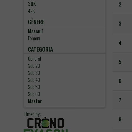
30K
2
42K
GÈNERE
3
Masculí
Femení
4
CATEGORIA
General
5
Sub 20
Sub 30
Sub 40
6
Sub 50
Sub 60
7
Master
Timed by:
8