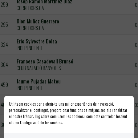
Josep Ramon Martinez Diaz
259
0
CORREDORS.CAT
Dion Muñoz Guerrero
295
0
CORREDORS.CAT
Eric Sylvestre Dolsa
324
0
INDEPENDIENTE
Francesc Casadevall Brunsó
304
0
CLUB NATACIÓ BANYOLES
Jaume Pujadas Mateu
459
0
INDEPENDIENTE
Ramon Aguilr Serra
Utilitzem cookies per a oferir-te una millor experiència de navegació,
403
0
CORRERREMEI
personalitzar el contingut, proporcionar funcions de mitjans socials i analitzar
el nostre trànsit. Llig sobre com usem les cookies i com pots controlar-les fent
Josep Perez Lasso
clic en Configuració de les cookies.
302
0
C.A.PARETS