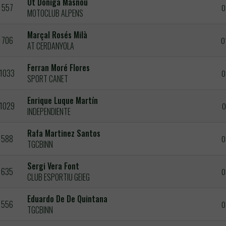
Ot Dòniga Masnou
557
0
MOTOCLUB ALPENS
Marçal Rosés Milà
706
0
AT CERDANYOLA
Ferran Moré Flores
1033
0
SPORT CANET
Enrique Luque Martín
1029
0
INDEPENDIENTE
Rafa Martinez Santos
588
0
TGCBINN
Sergi Vera Font
635
0
CLUB ESPORTIU GEIEG
Eduardo De De Quintana
556
0
TGCBINN