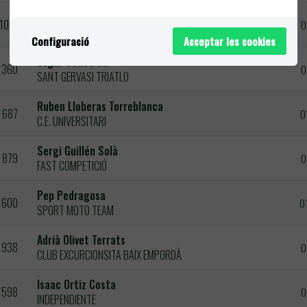
Callum Henry
1089
0
INDEPENDIENTE
Configuració
Acceptar les cookies
Edgar Ochoa Gil
360
0
SANT GERVASI TRIATLO
Ruben Lloberas Torreblanca
687
0
C.E. UNIVERSITARI
Sergi Guillén Solà
879
0
FAST COMPETICIÓ
Pep Pedragosa
600
0
SPORT MOTO TEAM
Adrià Olivet Terrats
938
0
CLUB EXCURCIONSITA BAIX EMPORDÀ
Isaac Ortiz Costa
598
0
INDEPENDIENTE