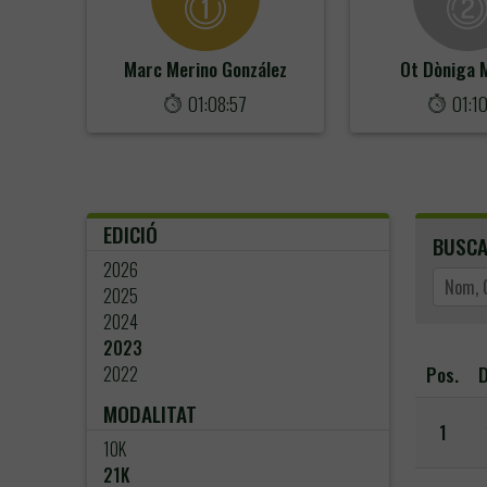
Marc Merino González
Ot Dòniga 
01:08:57
01:1
EDICIÓ
BUSC
2026
2025
2024
2023
Pos.
D
2022
MODALITAT
1
10K
21K