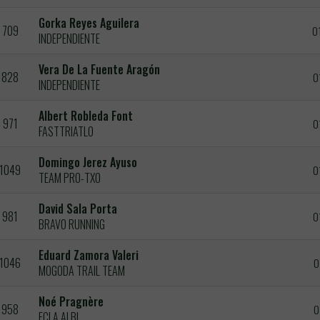
Gorka Reyes Aguilera
709
0
INDEPENDIENTE
Vera De La Fuente Aragón
828
0
INDEPENDIENTE
Albert Robleda Font
971
0
FASTTRIATLO
Domingo Jerez Ayuso
1049
0
TEAM PRO-TXO
David Sala Porta
981
0
BRAVO RUNNING
Eduard Zamora Valeri
1046
0
MOGODA TRAIL TEAM
Noé Pragnère
958
0
ECLA ALBI