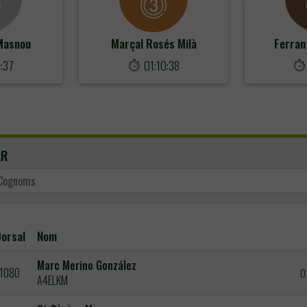
Masnou
Marçal Rosés Milà
Ferran
0:37
01:10:38
AR
orsal
Nom
Marc Merino González
1080
0
A4ELKM