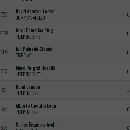
David Aceiton Lopez
732
0
OLIMPIC MANLLEU
Jordi Comellas Puig
1069
0
INDEPENDIENTE
Juli Peinado Clapés
1072
0
TRIRELAY
Marc Puigfel Roselló
613
0
INDEPENDIENTE
Remi Landau
898
0
INDEPENDIENTE
Alberto Castillo Leon
655
0
INDEPENDIENTE
Carles Figueras Avelli
838
0