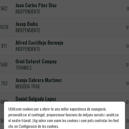
Juan Carlos Páez Díaz
962
0
INDEPENDIENTE
Josep Badia
1078
0
INDEPENDIENTE
Alfred Castillejo Bermejo
811
0
INDEPENDIENTE
Oriol Gafarot Campoy
568
0
TRANKILS
Juanjo Cabrera Martinez
793
0
MOGODA TRAIL
Daniel Delgado Lopez
663
0
INDEPENDIENTE
Utilitzem cookies per a oferir-te una millor experiència de navegació,
personalitzar el contingut, proporcionar funcions de mitjans socials i analitzar
Christophe Francois
el nostre trànsit. Llig sobre com usem les cookies i com pots controlar-les fent
840
0
ECLA ALBI
clic en Configuració de les cookies.