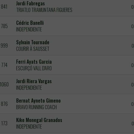
Jordi Fabregas
841
0
TRIATLO TRAMUNTANA FIGUERES
Cédric Banelli
785
0
INDEPENDIENTE
Sylvain Tournade
999
0
COURIR À SAUSSET
Ferri Ayats Garcia
774
0
ESCURÇÓ VALL D'ARO
Jordi Riera Vargas
1060
0
INDEPENDIENTE
Bernat Ayneto Gimeno
876
0
BRAVO RUNNING COACH
Kike Monegal Granados
173
0
INDEPENDIENTE