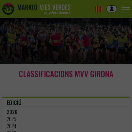
Skip
to
navigation
Skip
to
content
CLASSIFICACIONS MVV GIRONA
EDICIÓ
2026
2025
2024