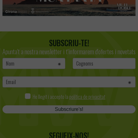
SUBSCRIU-TE!
Apunta't a nostra newsletter i t'informarem d'ofertes i novetats
He llegit i accepto la
política de privacitat
Subscriure's!
SEGUEIX-NOS!