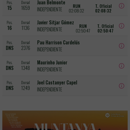
Juan Belmonte
Pos.
Dorsal
RUN
T. Oficial
15
1659
INDEPENDIENTE
02:08:32
02:08:32
Javier Sitjar Gómez
Pos.
Dorsal
RUN
T. Oficial
16
1136
INDEPENDIENTE
02:50:47
02:50:47
Pau Harrison Cardelús
Pos.
Dorsal
DNS
2376
INDEPENDIENTE
Maurinho Junior
Pos.
Dorsal
DNS
1348
INDEPENDIENTE
Joel Castanyer Capel
Pos.
Dorsal
DNS
1249
INDEPENDIENTE